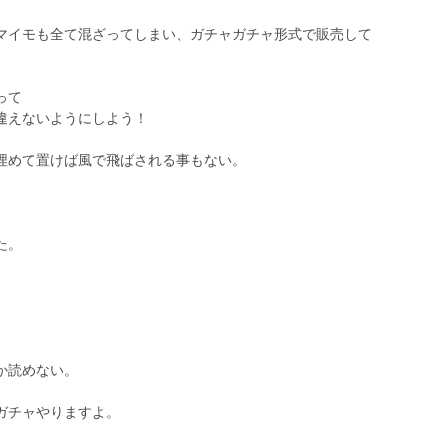
マイモも全て混ざってしまい、ガチャガチャ形式で販売して
って
違えないようにしよう！
埋めて置けば風で飛ばされる事もない。
た。
か読めない。
ガチャやりますよ。