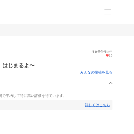
注文受付停止中
19
」はじまるよ〜
みんなの投稿を見る
間で平均して特に高い評価を得ています。
詳しくはこちら