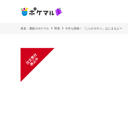
産直・通販のポケマル
野菜
今年も開催！「じゃがガチャ」はじまるよ〜
注
文
受
付
停
止
中