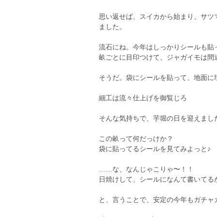
思い返せば、スイカから始まり、サツ
ました。
流石にね。今年はしっかりシールも貼
畝ごとに目印つけて、ジャガイモは間
そうだ。袋にシールを貼って、地面に
細工は流々仕上げを御覧じろ
そんな気持ちで、芋堀の日を迎えまし
この畝って何だっけか？
袋に貼ってるシールを見てみよっと♪
……な、なんじゃこりゃ〜！！
日焼けして、シールになんて書いてる
と、言うことで、安定の今年もガチャ