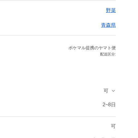
野菜
青森県
ポケマル提携のヤマト便
配送区分:
可
2~8日
可