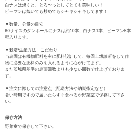
白ナスは焼くと、とろ〜っとしてとても美味しい！
ピーマンは焼いても炒めてもシャキシャキしてます！
▼数量、分量の目安
60サイズのダンボールにナスは約10本、白ナス1本、ピーマン5本
程入ります。
▼栽培/生産方法、こだわり
当農園は有機物肥料を主に肥料設計して、毎回土壌診断をして作
物に必要な肥料のみを入れるように心がけてます。
また茨城県基準の農薬回数よりも少ない回数で仕上げておりま
す。
▼注文に際しての注意点（配送方法や納期指定など）
暑い時期ですので届いたらすぐ食べるか野菜室で保存して下さ
い。
保存方法
野菜室で保存して下さい。