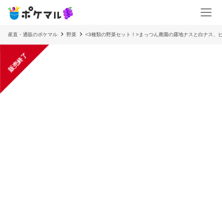
産直・通販のポケマル
野菜
<3種類の野菜セット！>まっつん農園の露地ナスと白ナス、
販売終了