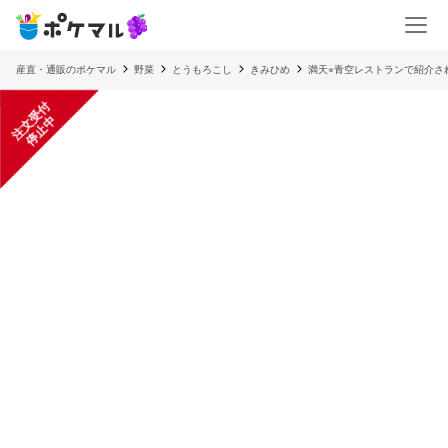
産直・通販のポケマル
野菜
とうもろこし
きみひめ
満天⭐︎青空レストランで紹介
注
文
受
付
停
止
中