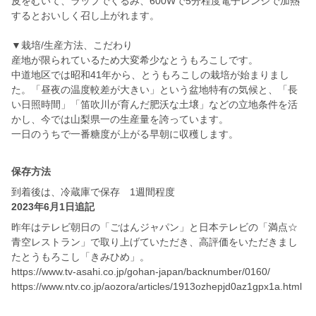
皮をむいて、ラップでくるみ、600Wで5分程度電子レンジで加熱
するとおいしく召し上がれます。
▼栽培/生産方法、こだわり
産地が限られているため大変希少なとうもろこしです。
中道地区では昭和41年から、とうもろこしの栽培が始まりまし
た。「昼夜の温度較差が大きい」という盆地特有の気候と、「長
い日照時間」「笛吹川が育んだ肥沃な土壌」などの立地条件を活
かし、今では山梨県一の生産量を誇っています。
一日のうちで一番糖度が上がる早朝に収穫します。
保存方法
到着後は、冷蔵庫で保存 1週間程度
2023年6月1日追記
昨年はテレビ朝日の「ごはんジャパン」と日本テレビの「満点☆
青空レストラン」で取り上げていただき、高評価をいただきまし
たとうもろこし「きみひめ」。
https://www.tv-asahi.co.jp/gohan-japan/backnumber/0160/
https://www.ntv.co.jp/aozora/articles/1913ozhepjd0az1gpx1a.html