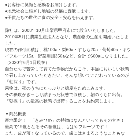
●お客様に笑顔と感動をお届けします。
●地元社会に根ざし地域の発展に貢献します。
●子供たちの世代に食の安全・安心を伝えます。
弊社は、2008年10月山梨県甲府市にて設立いたしました。
2010年5月に農業生産法人となり、農産物の生産を開始いたしま
した。
現在の作付面積は、桃100a・梨60a・すもも20a・葡萄40a・キウ
イフルーツ15a・野菜用畑350aなど、合計で600aになりました。
（2020年6月1日現在）
自分たちで苦労して育てた作物だからこそ、本当においしい状態
で召し上がっていただきたい、そんな想いでこだわっているのが
『朝採り』です。
果物は、夜のうちにたっぷりと糖度をためこみます。
その糖度がぎっしり詰まった状態で収穫し、朝のうちに出荷。
『朝採り』の最高の状態で出荷することをお約束します。
▼商品概要
産地限定！ 「きみひめ」の特徴はなんといってもその甘さ！
最高で19度となるその糖度は、もはやフルーツです！
また、皮が薄くなっているので、歯にはさまるようなこともな