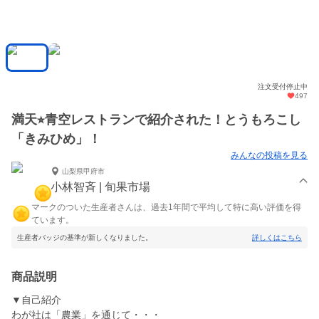
注文受付停止中
497
満天⭐︎青空レストランで紹介された！とうもろこし
「きみひめ」！
みんなの投稿を見る
山梨県甲府市
小林智斉 | 旬果市場
マークのついた生産者さんは、過去1年間で平均して特に高い評価を得
ています。
生産者バッジの基準が新しくなりました。
詳しくはこちら
商品説明
▼自己紹介
わが社は「農業」を通じて・・・