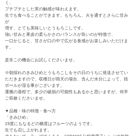
く、
プチプチとした実の触感が味わえます。
生でも食べることができます。もちろん、火を通すとさらに甘み
が
増す、とても美味しいとうもろこしです。
強い甘みと果皮の柔らかさのバランスが良いのが特徴で、
一口かじると、甘さが口の中で広がる食感がお楽しみいただけま
す。
是非この機会にお試しくださいませ。
※朝採れのきみひめとうもろこしをその日のうちに発送させてい
ただきますので、収穫日が雨天の場合、含んだ水分によって、段
ボールが湿る事がございます。
運搬の過程で、多少の破損の可能性もあるかと思いますが、何卒
ご容赦くださいませ。
▼品種・味の特徴・食べ方
「きみひめ」
19度にもなるどの糖度はフルーツのようです。
生でも召し上がれます。