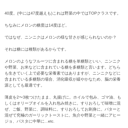
40度。(中には47度越えも)これは野菜の中ではTOPクラスです。
ちなみにメロンの糖度は14度ほど。
ではなぜ、ニンニクはメロンの様な甘さが感じられないのか？
それは糖には種類があるからです。
メロンのようなフルーツに含まれる糖を単糖類といい、ニンニク
や野菜、お米などに含まれている糖を多糖類と言います。どちら
も生きていく上で必要な栄養素ではありますが、ニンニクなどに
含まれている多糖類の場合、消化吸収が緩やかなため、脳の栄養
源としても最適です。
薄皮を2〜3枚つけたまま、丸揚げに。ホイルで包み、ゴマ油、も
しくはオリーブオイルを入れ包み焼きに。すりおろして味噌に混
ぜ、ご飯、野菜に、調味料に。すりおろしてお刺身に。バターと
混ぜて究極のガーリックトーストに。魚介や野菜と一緒にアヒー
ジョ、パスタに中華に...etc.