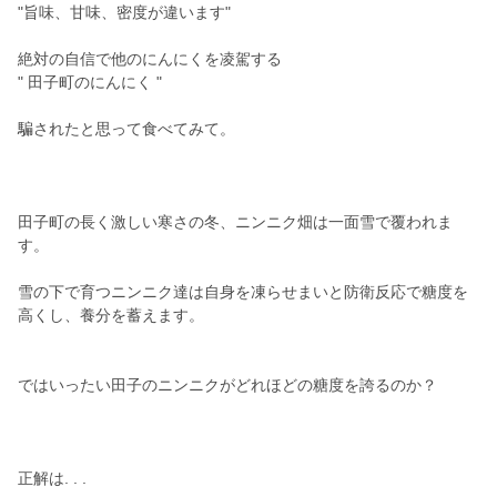
"旨味、甘味、密度が違います"
絶対の自信で他のにんにくを凌駕する
" 田子町のにんにく "
騙されたと思って食べてみて。
田子町の長く激しい寒さの冬、ニンニク畑は一面雪で覆われま
す。
雪の下で育つニンニク達は自身を凍らせまいと防衛反応で糖度を
高くし、養分を蓄えます。
ではいったい田子のニンニクがどれほどの糖度を誇るのか？
正解は. . .