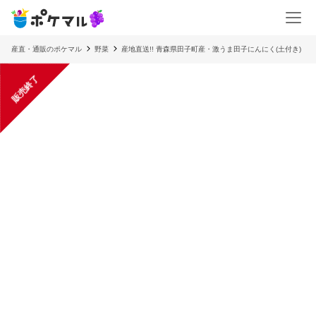
産直・通販のポケマル
野菜
産地直送!! 青森県田子町産・激うま田子にんにく(土付き)
販売終了