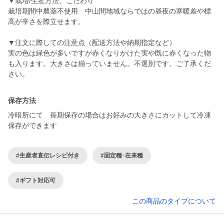
▼栽培/生産方法、こだわり
栽培期間中農薬不使用 中山間地域ならではの昼夜の寒暖差や標
高が辛さを際立せます。
▼注文に際しての注意点（配送方法や納期指定など）
実の色は緑色が多いですが赤くなりかけた実や既に赤くなった物
も入ります。大きさは揃っていません。不選別です。ご了承くだ
さい。
保存方法
冷暗所にて 長期保存の場合はお好みの大きさにカットして冷凍
保存ができます
#生産者直伝レシピ付き
#固定種･在来種
#ギフト対応可
この商品のタイプについて