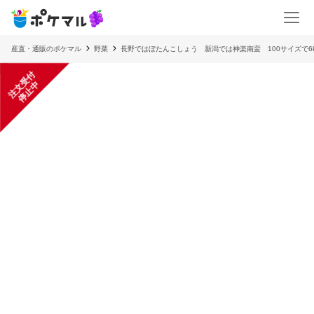
産直・通販のポケマル
野菜
長野ではぼたんこしょう 新潟では神楽南蛮 100サイズで6k
注
文
受
付
停
止
中