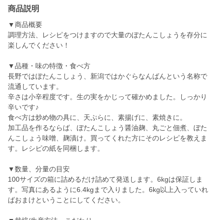
商品説明
▼商品概要
調理方法、レシピをつけますので大量のぼたんこしょうを存分に
楽しんでください！
▼品種・味の特徴・食べ方
長野ではぼたんこしょう、新潟ではかぐらなんばんという名称で
流通しています。
辛さは小辛程度です。生の実をかじって確かめました。しっかり
辛いです♪
食べ方は炒め物の具に、天ぷらに、素揚げに、素焼きに。
加工品を作るならば、ぼたんこしょう醤油麹、丸ごと佃煮、ぼた
んこしょう味噌、麹漬け。買ってくれた方にそのレシピを教えま
す。レシピの紙を同梱します。
▼数量、分量の目安
100サイズの箱に詰めるだけ詰めて発送します。6kgは保証しま
す。写真にあるように6.4kgまで入りました。6kg以上入っていれ
ばおまけということにしてください。