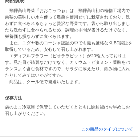
商品説明
飛騨高山野菜『おおごっつぉ』は、飛騨高山初の植物工場内で
乗鞍の美味しい水を使って農薬を使用せずに栽培されており、洗
わずに食べられるちょっと贅沢な野菜です。袋から取り出しまし
たら洗わずに食べられるため、調理の手間が省けるだけでなく、
栄養価も損なわずに食べられます。
また、ユダヤ教のコーシャ認証の中でも最も厳格なKLBD認証を
取得しているため、安心して召し上がれます。
エディブルフラワー（ビオララビット）が20輪入っておりま
す。見た目が綺麗なだけでなく、カリウム・ビタミン・葉酸をバ
ランスよく含む食材ですので、サラダに添えたり、飲み物に入れ
たりしてみてはいかがですか。
商品は、クール便で発送いたします。
保存方法
袋のまま冷蔵庫で保管していただくとともに開封後はお早めにお
召し上がりください。
この商品のタイプについて