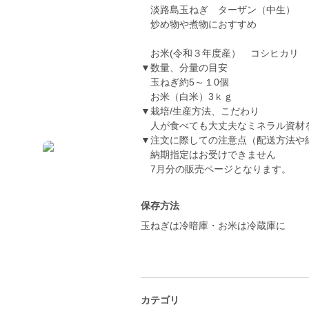
淡路島玉ねぎ ターザン（中生）
炒め物や煮物におすすめ
お米(令和３年度産） コシヒカリ
▼数量、分量の目安
玉ねぎ約5～１0個
お米（白米）3ｋｇ
▼栽培/生産方法、こだわり
人が食べても大丈夫なミネラル資材
▼注文に際しての注意点（配送方法や
納期指定はお受けできません
7月分の販売ページとなります。
保存方法
玉ねぎは冷暗庫・お米は冷蔵庫に
カテゴリ