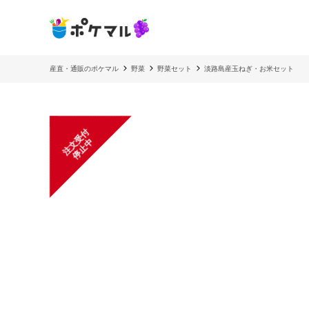
産直・通販のポケマル
野菜
野菜セット
淡路島産玉ねぎ・お米セット
注
文
受
付
停
止
中