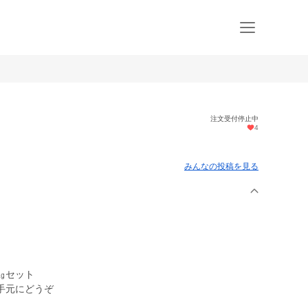
注文受付停止中
4
みんなの投稿を見る
㎏セット
手元にどうぞ