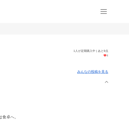
1人が定期購入中 | あと9点
4
みんなの投稿を見る
は食卓へ。