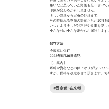
鮮度は生命力＝美味しさに繋がります
嫌いだと思っていた野菜も是非食べて
印象が変わるかもしれません。
珍しい野菜から定番の野菜まで、
その時採れる季節の野菜たちが10種類
​いつもより少しだけ料理や食事を楽し
​小さな村の小さな畑からお届けします
保存方法
冷蔵庫に保存
2023年5月30日追記
【ご案内】
燃料や資材などの値上がりが続いてい
すが、価格を改定させて頂きます。何
#固定種･在来種