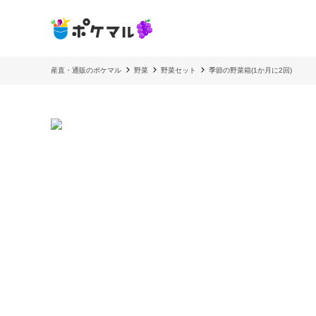
産直・通販のポケマル
野菜
野菜セット
季節の野菜箱(1か月に2回)