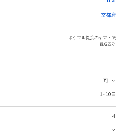
野菜
京都府
ポケマル提携のヤマト便
配送区分:
可
1~10日
可