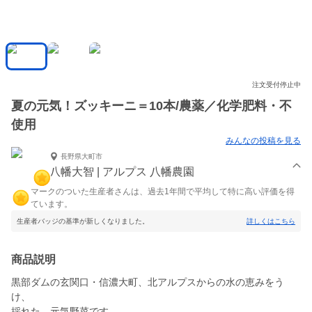
注文受付停止中
夏の元気！ズッキーニ＝10本/農薬／化学肥料・不
使用
みんなの投稿を見る
長野県大町市
八幡大智 | アルプス 八幡農園
マークのついた生産者さんは、過去1年間で平均して特に高い評価を得
ています。
生産者バッジの基準が新しくなりました。
詳しくはこちら
商品説明
黒部ダムの玄関口・信濃大町、北アルプスからの水の恵みをう
け、
採れた、元気野菜です。