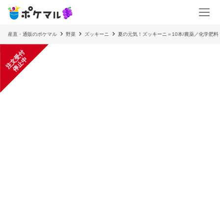
産直・通販のポケマル
野菜
ズッキーニ
夏の元気！ズッキーニ＝10本/農薬／化学肥料
注
文
受
付
停
止
中