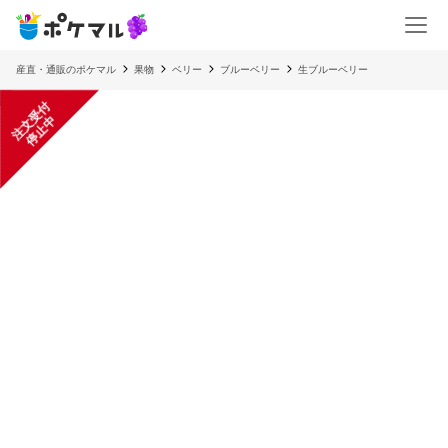
産直・通販のポケマル
果物
ベリー
ブルーベリー
生ブルーベリー
注
文
受
付
停
止
中