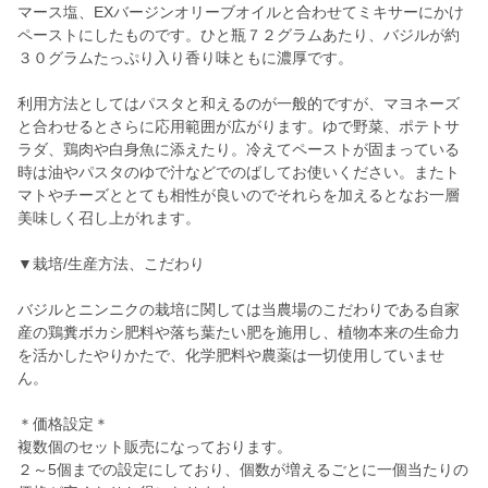
マース塩、EXバージンオリーブオイルと合わせてミキサーにかけ
ペーストにしたものです。ひと瓶７２グラムあたり、バジルが約
３０グラムたっぷり入り香り味ともに濃厚です。
利用方法としてはパスタと和えるのが一般的ですが、マヨネーズ
と合わせるとさらに応用範囲が広がります。ゆで野菜、ポテトサ
ラダ、鶏肉や白身魚に添えたり。冷えてペーストが固まっている
時は油やパスタのゆで汁などでのばしてお使いください。またト
マトやチーズととても相性が良いのでそれらを加えるとなお一層
美味しく召し上がれます。
▼栽培/生産方法、こだわり
バジルとニンニクの栽培に関しては当農場のこだわりである自家
産の鶏糞ボカシ肥料や落ち葉たい肥を施用し、植物本来の生命力
を活かしたやりかたで、化学肥料や農薬は一切使用していませ
ん。
＊価格設定＊
複数個のセット販売になっております。
２～5個までの設定にしており、個数が増えるごとに一個当たりの