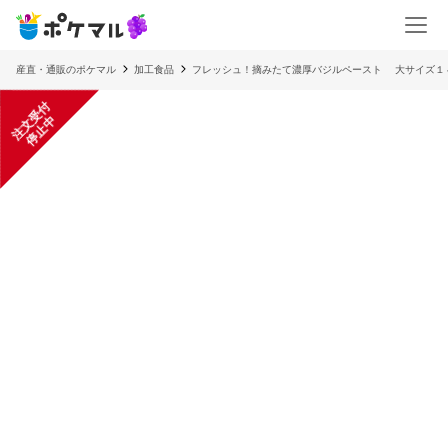
産直・通販のポケマル
加工食品
フレッシュ！摘みたて濃厚バジルペースト 大サイズ１
注
文
受
付
停
止
中