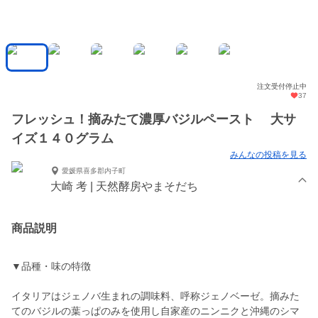
注文受付停止中
37
フレッシュ！摘みたて濃厚バジルペースト 大サ
イズ１４０グラム
みんなの投稿を見る
愛媛県喜多郡内子町
大崎 考 | 天然酵房やまそだち
商品説明
▼品種・味の特徴
イタリアはジェノバ生まれの調味料、呼称ジェノベーゼ。摘みた
てのバジルの葉っぱのみを使用し自家産のニンニクと沖縄のシマ