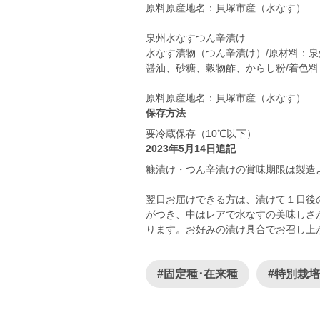
原料原産地名：貝塚市産（水なす）
泉州水なすつん辛漬け
水なす漬物（つん辛漬け）/原材料：泉
醤油、砂糖、穀物酢、からし粉/着色
保存方法
要冷蔵保存（10℃以下）
2023年5月14日追記
糠漬け・つん辛漬けの賞味期限は製造
翌日お届けできる方は、漬けて１日後
がつき、中はレアで水なすの美味しさ
ります。お好みの漬け具合でお召し上
#固定種･在来種
#特別栽