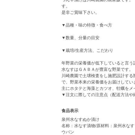
す。
是非ご賞味下さい。
▼品種・味の特徴・食べ方
▼数量、分量の目安
▼栽培/生産方法、こだわり
年野菜の栄養価が低下していると言う
水なすはＧＡＢＡが豊富な野菜です。
川崎農園で土壌検査をし施肥設計する
で、野菜本来の栄養価をお届けしてい
主にホタテと海藻とカツオ、牡蠣をメ
▼注文に際しての注意点（配送方法や
食品表示
泉州水なすぬか漬け
名称：水なす漬物/原材料：泉州水なす
ウバン