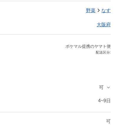
野菜
なす
大阪府
ポケマル提携のヤマト便
配送区分:
可
4~9日
可