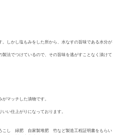
す。しかし塩もみをした所から、水なすの旨味である水分が
の製法でつけているので、その旨味を逃がすことなく漬けて
みがマッチした漬物です。
りいい仕上がりになっております。
ろこし 緑肥 自家製堆肥 竹など製造工程証明書をもらい