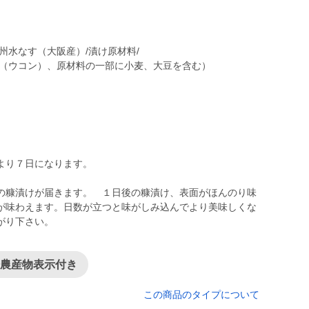
州水なす（大阪産）/漬け原材料/
料（ウコン）、原材料の一部に小麦、大豆を含む）
より７日になります。
の糠漬けが届きます。 １日後の糠漬け、表面がほんのり味
が味わえます。日数が立つと味がしみ込んでより美味しくな
がり下さい。
培農産物表示付き
この商品のタイプについて