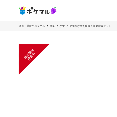
産直・通販のポケマル
野菜
なす
泉州水なすを堪能！川﨑農園セット
注
文
受
付
停
止
中