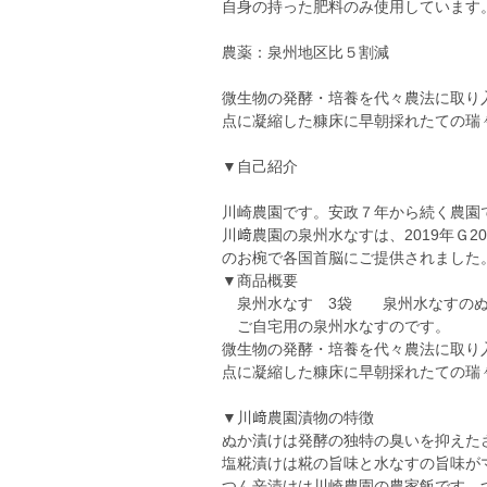
自身の持った肥料のみ使用しています
農薬：泉州地区比５割減
微生物の発酵・培養を代々農法に取り
点に凝縮した糠床に早朝採れたての瑞
▼自己紹介
川崎農園です。安政７年から続く農園
川﨑農園の泉州水なすは、2019年Ｇ
のお椀で各国首脳にご提供されました
▼商品概要
泉州水なす 3袋 泉州水なすのぬ
ご自宅用の泉州水なすのです。
微生物の発酵・培養を代々農法に取り
点に凝縮した糠床に早朝採れたての瑞
▼川﨑農園漬物の特徴
ぬか漬けは発酵の独特の臭いを抑えた
塩糀漬けは糀の旨味と水なすの旨味が
つん辛漬けは川崎農園の農家飯です。