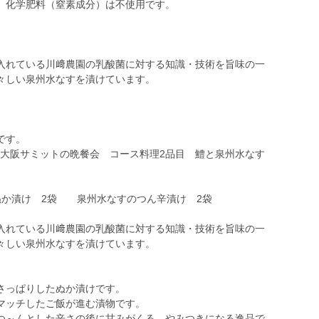
。化学肥料（窒素成分）は不使用です。
入れている川﨑農園の乳酸菌に対する知識・技術を旨味の一
々しい泉州水なすを漬けています。
です。
20大阪サミットの晩餐会 コース料理2品目 鱧と泉州水なす
。
か漬け 2袋 泉州水なすのつん辛漬け 2袋
入れている川﨑農園の乳酸菌に対する知識・技術を旨味の一
々しい泉州水なすを漬けています。
さっぱりしたぬか漬けです。
マッチしたご飯が進む漬物です。
つ～んとした辛さの後に甘みがくる、やみつきになる逸品で