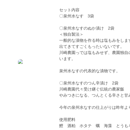
セット内容
〇泉州水なす 3袋
〇泉州水なすのぬか漬け 2袋
＜独自製法＞
一般的な漬物を作る時は塩もみをしま
出てきてすごくもったいないです。
川崎農園っでは塩もみせず、農園独自
います。
泉州水なすの代表的な漬物です。
〇泉州水なすのつん辛漬け 2袋
川崎農園代々受け継ぐ伝統の農家飯
やみつきになる、つんとくる辛さと甘
今年の泉州水なすの仕上がりは昨年よ
使用肥料
鰹 酒粕 ホタテ 蠣 海藻 とうも