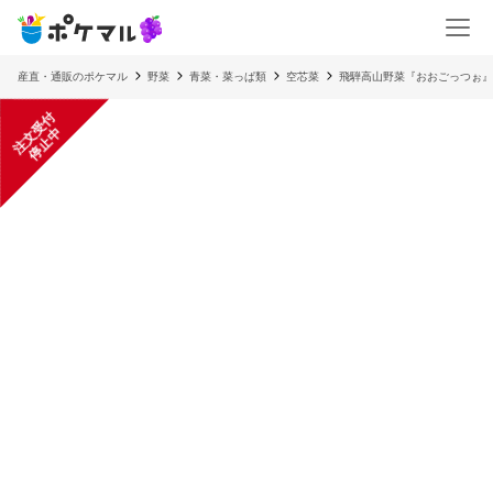
産直・通販のポケマル
野菜
青菜・菜っぱ類
空芯菜
飛騨高山野菜『おおごっつぉ』
注
文
受
付
停
止
中