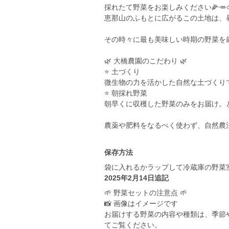
採れたて野菜をお楽しみください🌽🥕
恵那山のふもとに広がるこの土地は、
その時々に最も美味しい時期の野菜を厳
🌿 大橋農園のこだわり 🌿
⭐️ 土づくり
微生物の力を活かした自然な土づくり
⭐️ 朝採れ野菜
朝早くに収穫した野菜のみをお届け。
農薬や肥料をなるべく使わず、自然農
保存方法
袋に入れるかラップして冷蔵庫の野菜
2025年2月14日追記
🌱 野菜セットの注意点 🌱
📸 画像はイメージです
お届けする野菜の内容や種類は、季節
てご覧ください。