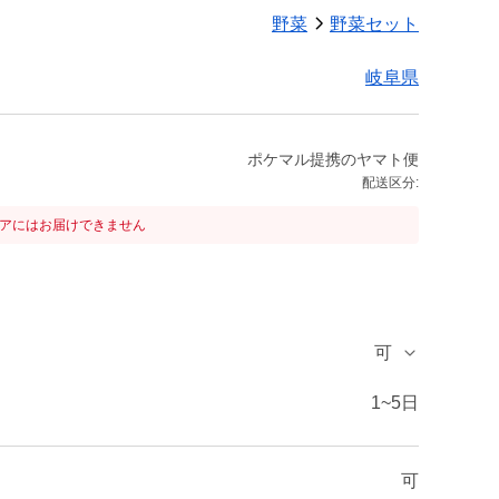
野菜
野菜セット
岐阜県
ポケマル提携のヤマト便
配送区分:
リアにはお届けできません
可
1~5日
可