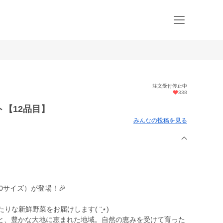
注文受付停止中
338
【12品目】
みんなの投稿を見る
80サイズ）が登場！🎉
な新鮮野菜をお届けします( ¨̮⋆)
と、豊かな大地に恵まれた地域。自然の恵みを受けて育った