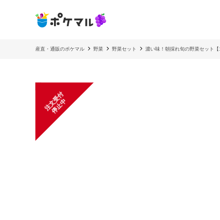
産直・通販のポケマル
野菜
野菜セット
濃い味！朝採れ旬の野菜セット【
注
文
受
付
停
止
中