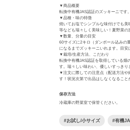
▼商品概要
転換中有機JAS認証のズッキーニです
▼品種・味の特徴
焼いてお塩でシンプルな味付けでも美
等なども瑞々しく美味しい！夏野菜の
▼数量、分量の目安
60サイズに2キロ（ダンボール込みの
になるまでズッキーニいれます。目安は
▼栽培/生産方法、こだわり
転換中有機JAS認証を取得している
す。瑞々しい味わい、優しいすっきり
▼注文に際しての注意点（配送方法や
す！状況次第で出品はしなくなること
保存方法
冷蔵庫の野菜室で保管ください。
#お試し/小サイズ
#有機J