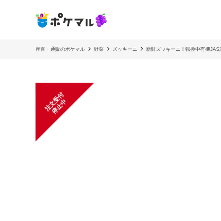
産直・通販のポケマル
野菜
ズッキーニ
新鮮ズッキーニ！転換中有機JAS
注
文
受
付
停
止
中