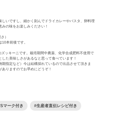
。
味しいですし、細かく刻んでドライカレーやパスタ、卵料理
恵みの味をお楽しみください！
重さ）
10本前後です。
畑のズッキーニです。栽培期間中農薬、化学合成肥料不使用で
とした美味しさがあるなと思って食べています！
納期指定など）今は結構採れているので出品させて頂きま
がありますのでお早めにどうぞ！
ASマーク付き
#生産者直伝レシピ付き