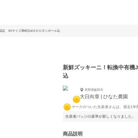
認証 60サイズ満杯詰め2キロダンボール込
新鮮ズッキーニ！転換中有機J
込
長野県飯田市
大日向章 | ひなた農園
マークのついた生産者さんは、過去1年
生産者バッジの基準が新しくなりました。
商品説明