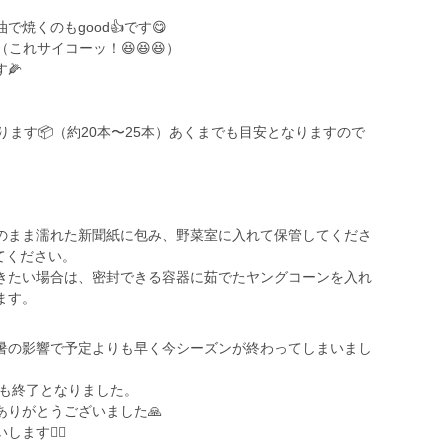
焼くのもgood👍です😋
これサイコーッ！😆😆😆）
🌽
ります📦（約20本〜25本）あくまでも目安となりますので
のまま濡れた新聞紙に包み、野菜室に入れて保管してくださ
てください。
きたい場合は、密封できる容器に茹でたヤングコーンを入れ
ます。
暑の影響で予定よりも早く今シーズンが終わってしまいまし
りも終了となりました。
りがとうございました🙏
す🙇‍♂️