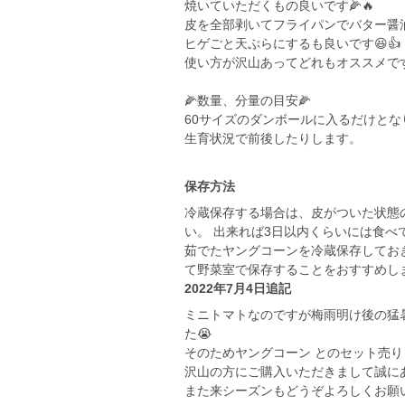
焼いていただくもの良いです🌽🔥
皮を全部剥いてフライパンでバター醤油で
ヒゲごと天ぷらにするも良いです😆👍（
使い方が沢山あってどれもオススメです
🌽数量、分量の目安🌽
60サイズのダンボールに入るだけとな
生育状況で前後したりします。
保存方法
冷蔵保存する場合は、皮がついた状態
い。 出来れば3日以内くらいには食べ
茹でたヤングコーンを冷蔵保存してお
て野菜室で保存することをおすすめし
2022年7月4日追記
ミニトマトなのですが梅雨明け後の猛
た😭
そのためヤングコーン とのセット売
沢山の方にご購入いただきまして誠にあ
また来シーズンもどうぞよろしくお願いしま