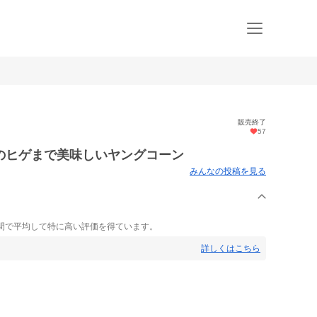
販売終了
57
のヒゲまで美味しいヤングコーン
みんなの投稿を見る
間で平均して特に高い評価を得ています。
詳しくはこちら