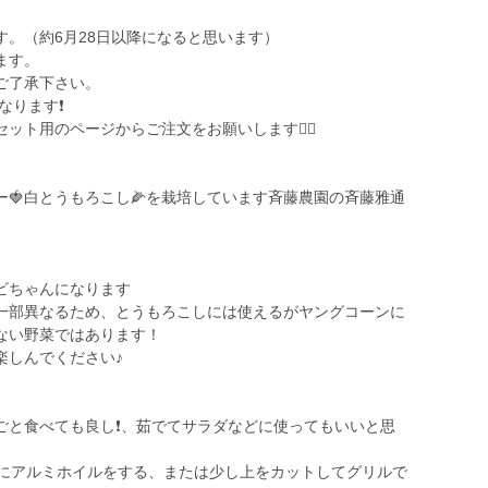
。（約6月28日以降になると思います）
ます。
ご了承下さい。
ります❗️
ト用のページからご注文をお願いします🙇‍♂️
ー🍓白とうもろこし🌽を栽培しています斉藤農園の斉藤雅通
ビちゃんになります
一部異なるため、とうもろこしには使えるがヤングコーンに
ない野菜ではあります！
楽しんでください♪
と食べても良し❗️、茹でてサラダなどに使ってもいいと思
分にアルミホイルをする、または少し上をカットしてグリルで