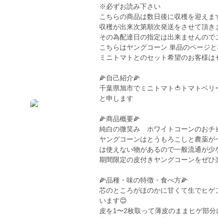
※必ずお読み下さい
こちらの商品は数日後に収穫を迎えます
収穫が出来次第順次発送をさせて頂き
その為配達日の指定は出来ませんので
こちらはヤングコーン 単品のページとな
ミニトマトとのセット希望のお客様はセッ
🌽自己紹介🌽
千葉県旭市でミニトマト🍅トマトベリ
と申します
🌽商品概要🌽
純白の微笑み ホワイトコーンのおチ
ヤングコーンはとうもろこしと農薬が
は使えない物があるので一般流通が少
期間限定の皮付きヤングコーンをぜひ
🌽品種・味の特徴・食べ方🌽
芯のところがほのかに甘くて生でヒゲご
います😊
皮を1〜2枚取って薄皮のままヒゲ部