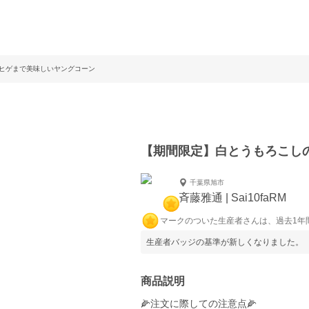
のヒゲまで美味しいヤングコーン
【期間限定】白とうもろこし
千葉県旭市
斉藤雅通 | Sai10faRM
マークのついた生産者さんは、過去1年
生産者バッジの基準が新しくなりました。
商品説明
🌽注文に際しての注意点🌽