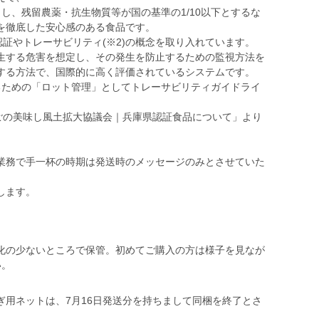
し、残留農薬・抗生物質等が国の基準の1/10以下とするな
を徹底した安心感のある食品です。
部認証やトレーサビリティ(※2)の概念を取り入れています。
発生する危害を想定し、その発生を防止するための監視方法を
する方法で、国際的に高く評価されているシステムです。
るための「ロット管理」としてトレーサビリティガイドライ
うごの美味し風土拡大協議会｜兵庫県認証食品について」より
業務で手一杯の時期は発送時のメッセージのみとさせていた
します。
化の少ないところで保管。初めてご購入の方は様子を見なが
い。
ぎ用ネットは、7月16日発送分を持ちまして同梱を終了とさ