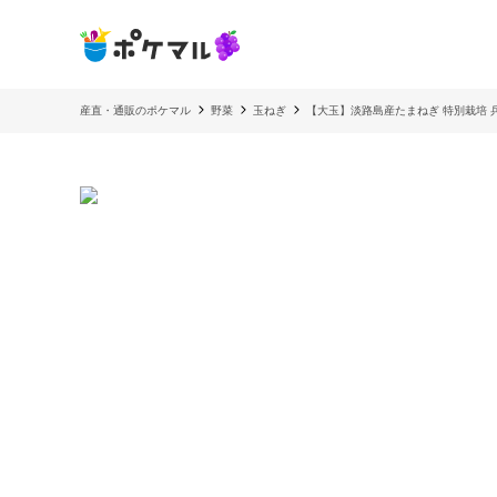
産直・通販のポケマル
野菜
玉ねぎ
【大玉】淡路島産たまねぎ 特別栽培 