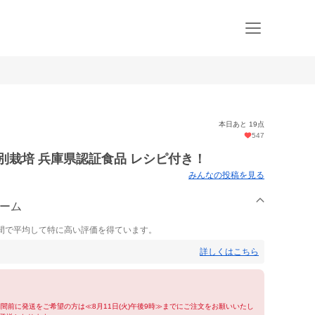
本日あと 19点
547
別栽培 兵庫県認証食品 レシピ付き！
みんなの投稿を見る
ァーム
間で平均して特に高い評価を得ています。
詳しくはこちら
期間前に発送をご希望の方は≪8月11日(火)午後9時≫までにご注文をお願いいたし