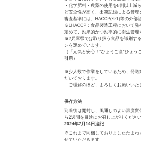
・化学肥料・農薬の使用を5割以上減ら
ど安全性が高く、出荷記録による管理
審査基準には、HACCP(※1)等の外
※1HACCP：食品製造工程において
定めて、効果的かつ効率的に衛生管理
※2兵庫県では取り扱う食品を識別す
ンを定めています。
（「元気と安心！“ひょうご食”ひょ
引用）
※少人数で作業をしているため、発送
だいております。
ご理解のほど、よろしくお願いいた
保存方法
到着後は開封し、風通しのよい温度変
ら2週間を目途にお召し上がりくださ
2024年7月14日追記
※これまで同梱しておりましたたまね
せていただきます