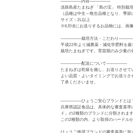
―――――内容―――――
淡路島産たまねぎ 「島の宝」 特別栽
（品種は中生～晩生品種となり、季節
サイズ：2L以上
※6月頃にお送りするお品物には、画
―――――栽培方法・こだわり―――
平成22年より減農薬・減化学肥料を
栽培たまねぎです。育苗期のみ少量の
―――――配送について―――――
たまねぎは乾燥を施し、お送りさせて
よい品質・よいタイミングでお送りさ
了承くださいませ。
―――――ひょうご安心ブランドとは
兵庫県認証食品は、具体的な審査基準
ド」の2種類のブランドに分類されま
この2種類の内、より取得のハードル
ひょうご推奨ブランドの審査基準に加