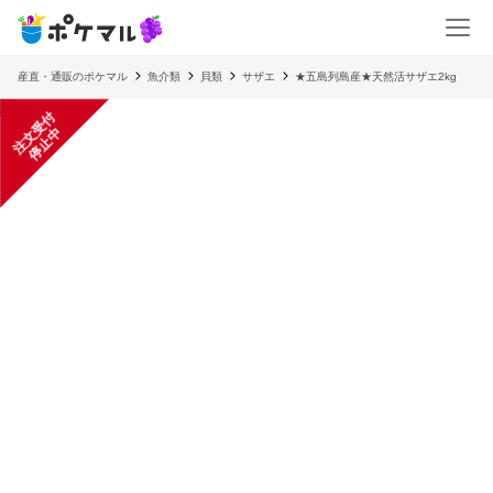
産直・通販のポケマル
魚介類
貝類
サザエ
★五島列島産★天然活サザエ2kg
注
文
受
付
停
止
中