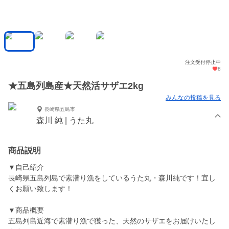
注文受付停止中
8
★五島列島産★天然活サザエ2kg
みんなの投稿を見る
長崎県五島市
森川 純 | うた丸
商品説明
▼自己紹介
長崎県五島列島で素潜り漁をしているうた丸・森川純です！宜し
くお願い致します！
▼商品概要
五島列島近海で素潜り漁で獲った、天然のサザエをお届けいたし