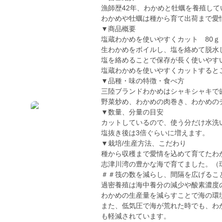
漁師歴42年、わかめと牡蠣を養殖して
わかめや牡蠣は種から育て出荷まで愛
▼商品概要
塩蔵わかめを使いやすくカット 80ｇ
生わかめをボイルし、塩を絡めて脱水
塩を絡めることで保存が長く使いやす
塩蔵わかめを使いやすくカットすると
▼品種・味の特徴・食べ方
三陸ブランドわかめはシャキシャキで
野菜炒め、わかめの肉巻き、わかめの
▼数量、分量の目安
カットしているので、使う分だけ水洗
塩抜き後は3倍ぐらいに増えます。
▼栽培/生産方法、こだわり
種から収穫まで愛情を込めて育てたわ
志津川湾の豊かな海で育てました。（
＃＃筏の数を減らし、間隔を広げるこ
過密養殖は海中養分の減少や酸素濃度
わかめの生産量を減らすことで海の環
また、低気圧で海が荒れた時でも、わ
も軽減されています。