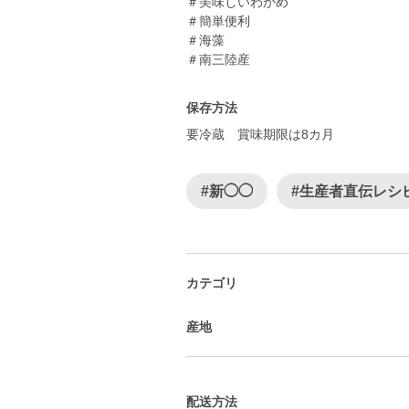
＃美味しいわかめ
＃簡単便利
＃海藻
＃南三陸産
保存方法
要冷蔵 賞味期限は8カ月
#新◯◯
#生産者直伝レシ
カテゴリ
産地
配送方法