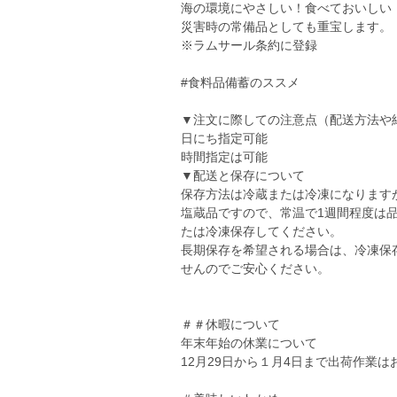
海の環境にやさしい！食べておいしい
災害時の常備品としても重宝します。
※ラムサール条約に登録
#食料品備蓄のススメ
▼注文に際しての注意点（配送方法や
日にち指定可能
時間指定は可能
▼配送と保存について
保存方法は冷蔵または冷凍になります
塩蔵品ですので、常温で1週間程度は
たは冷凍保存してください。
長期保存を希望される場合は、冷凍保
せんのでご安心ください。
＃＃休暇について
年末年始の休業について
12月29日から１月4日まで出荷作業