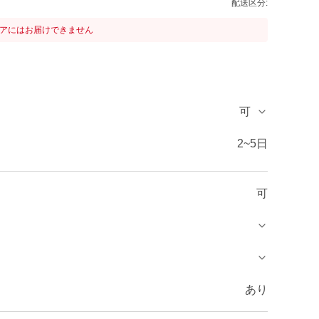
配送区分:
リアにはお届けできません
可
2~5日
可
あり