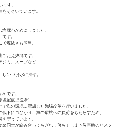
います。
情をそそいでいます。
し塩蔵わかめにしました。
いです。
こで塩抜きも簡単。
歯ごたえ抜群です。
チジミ、スープなど
いし1～2分水に浸す。
かめです。
環境配慮型漁場）
とで海の環境に配慮した漁場改革を行いました。
の低下につながり、海の環境への負荷をもたらすため、
境を守っています。
かめ同士が絡み合ってちぎれて落ちてしまう災害時のリスク