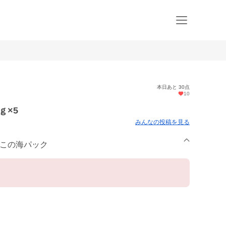
本日あと 30点
10
ｇ×5
みんなの投稿を見る
みこの海パック