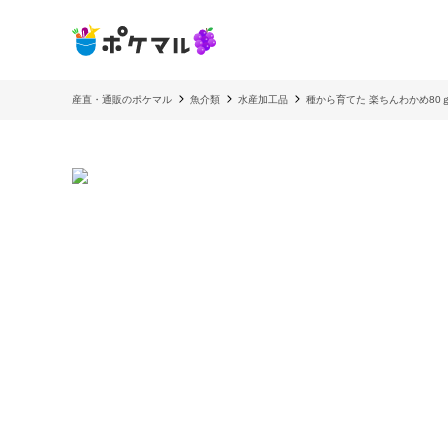
産直・通販のポケマル
魚介類
水産加工品
種から育てた 楽ちんわかめ80ｇ