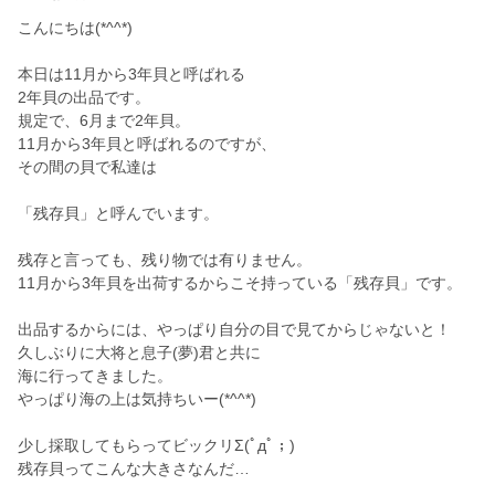
こんにちは(*^^*)
本日は11月から3年貝と呼ばれる
2年貝の出品です。
規定で、6月まで2年貝。
11月から3年貝と呼ばれるのですが、
その間の貝で私達は
「残存貝」と呼んでいます。
残存と言っても、残り物では有りません。
11月から3年貝を出荷するからこそ持っている「残存貝」です。
出品するからには、やっぱり自分の目で見てからじゃないと！
久しぶりに大将と息子(夢)君と共に
海に行ってきました。
やっぱり海の上は気持ちいー(*^^*)
少し採取してもらってビックリΣ(ﾟдﾟ；)
残存貝ってこんな大きさなんだ…