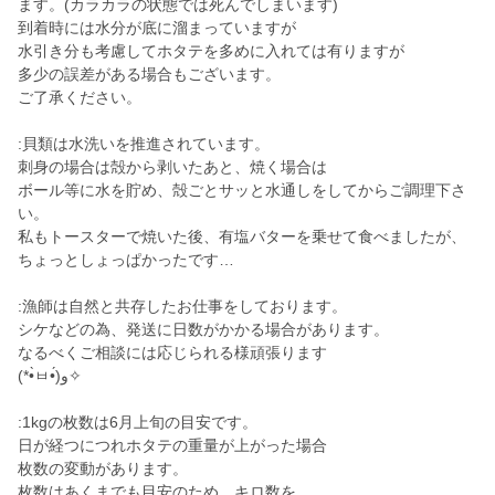
ます。(カラカラの状態では死んでしまいます)
到着時には水分が底に溜まっていますが
水引き分も考慮してホタテを多めに入れては有りますが
多少の誤差がある場合もございます。
ご了承ください。
:貝類は水洗いを推進されています。
刺身の場合は殻から剥いたあと、焼く場合は
ボール等に水を貯め、殻ごとサッと水通しをしてからご調理下さ
い。
私もトースターで焼いた後、有塩バターを乗せて食べましたが、
ちょっとしょっぱかったです…
:漁師は自然と共存したお仕事をしております。
シケなどの為、発送に日数がかかる場合があります。
なるべくご相談には応じられる様頑張ります
(*•̀ㅂ•́)و✧
:1kgの枚数は6月上旬の目安です。
日が経つにつれホタテの重量が上がった場合
枚数の変動があります。
枚数はあくまでも目安のため、キロ数を