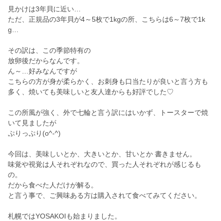
見かけは3年貝に近い…
ただ、正規品の3年貝が4～5枚で1kgの所、こちらは6～7枚で1k
g…
その訳は、この季節特有の
放卵後だからなんです。
ん～…好みなんですが
こちらの方が身が柔らかく、お刺身も口当たりが良いと言う方も
多く、焼いても美味しいと友人達からも好評でした♡
この所風が強く、外で七輪と言う訳にはいかず、トースターで焼
いて見ましたが
ぷりっぷり(o^-^)
今回は、美味しいとか、大きいとか、甘いとか 書きません。
味覚や視覚は人それぞれなので、買った人それぞれが感じるも
の。
だから食べた人だけが解る。
と言う事で、ご興味ある方は購入されて食べてみてください。
札幌ではYOSAKOIも始まりました。