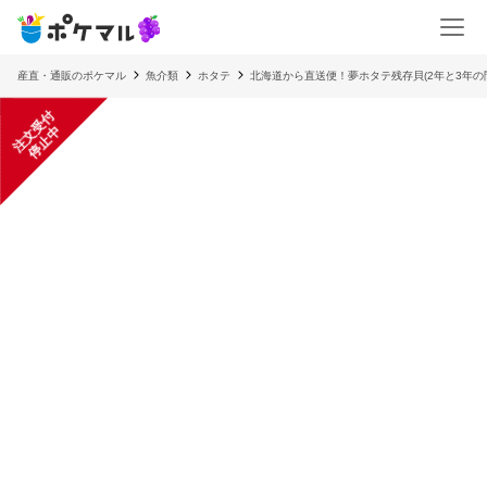
産直・通販のポケマル
魚介類
ホタテ
北海道から直送便！夢ホタテ残存貝(2年と3年の間
注
文
受
付
停
止
中