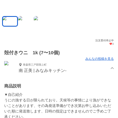
注文受付停止中
3
殻付きウニ 1k (7〜10個)
みんなの投稿を見る
青森県三戸郡階上町
南 正美 | みなみキッチン-
商品説明
▼自己紹介
うにの漁する日が限られており。天候等の事情により漁ができな
いことがあります、その為発送準備ができ次第お申し込みいただ
いた順に発送致します、日時の指定はできませんのでご予めご了
承ください。