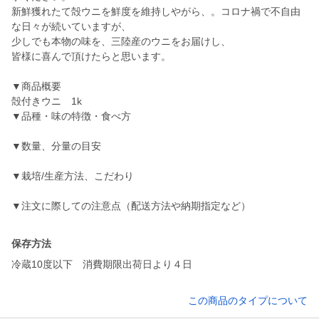
新鮮獲れたて殻ウニを鮮度を維持しやがら、。コロナ禍で不自由
な日々が続いていますが、
少しでも本物の味を、三陸産のウニをお届けし、
皆様に喜んで頂けたらと思います。
▼商品概要
殻付きウニ 1k
▼品種・味の特徴・食べ方
▼数量、分量の目安
▼栽培/生産方法、こだわり
▼注文に際しての注意点（配送方法や納期指定など）
保存方法
冷蔵10度以下 消費期限出荷日より４日
この商品のタイプについて