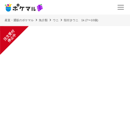
産直・通販のポケマル
魚介類
ウニ
殻付きウニ 1k (7〜10個)
注
文
受
付
停
止
中