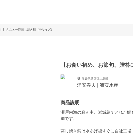
！】 丸ごと一匹蒸し焼き鯛（中サイズ）
【お食い初め、お節句、贈答
愛媛県越智郡上島町
浦安春夫 | 浦安水産
商品説明
瀬戸内海の真ん中、岩城島でとれた鯛
鯛です。
蒸し焼き鯛は水あげ後すぐに自社工場