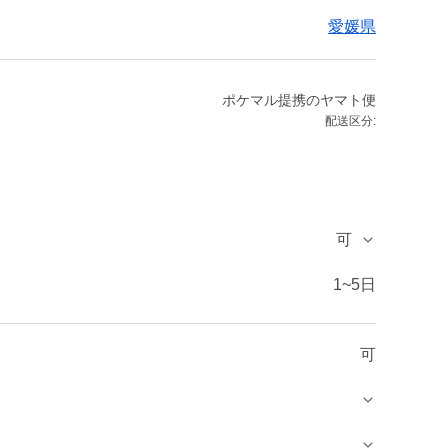
愛媛県
ポケマル提携のヤマト便
配送区分:
可
1~5日
可