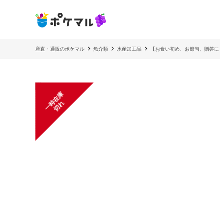
産直・通販のポケマル
魚介類
水産加工品
【お食い初め、お節句、贈答に
一
在
庫
切
時
れ