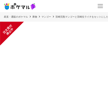
産直・通販のポケマル
果物
マンゴー
宮崎完熟マンゴーと宮崎生ライチをセットにし
注
文
受
付
停
止
中