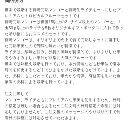
商品説明
当園で栽培する宮崎完熟マンゴーと宮崎生ライチを一つにしたプ
レミアムなトロピカルフルーツセットです
宮崎完熟マンゴーは糖度15以上の3Lサイズ以上のマンゴーと、１
玉50ｇ以上のライチを5粒オリジナルギフトボックスに入れて作っ
た贈り物にもおススメのセットです。
宮崎マンゴーは、ギリギリまで樹上で育て完熟しネットに落下し
た完熟果実なので芳醇な味わいが特徴です。
ライチは、酸味と甘み、独特の風味が特徴的で、ぷりぷりした果
肉やみずみずしい果汁が非常に人気のフルーツです
当園では鉢植え栽培を行っており、水分管理なども秒単位で潅水
時間を変更するなど手間ひまをかけた栽培を心がけています。ま
た、肥料にもこだわっており、米ぬかや海藻、有益菌を用いた自
家製の肥料による栽培を行っています。
注文に際して
マンゴー、ライチともにプレミアムな果実を使用するため、日時
の指定は難しい場合もあるためご注文時の日時指定の希望には対
応しておりませんが、ご注文後のメッセージのやり取りの中で到
着日の調整には対応させていただきます。