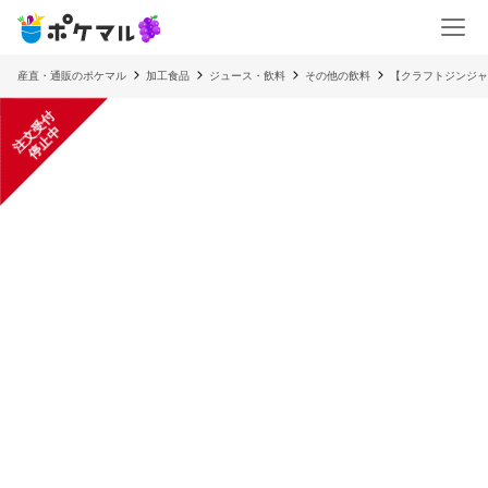
産直・通販のポケマル
加工食品
ジュース・飲料
その他の飲料
【クラフトジンジャ
注
文
受
付
停
止
中