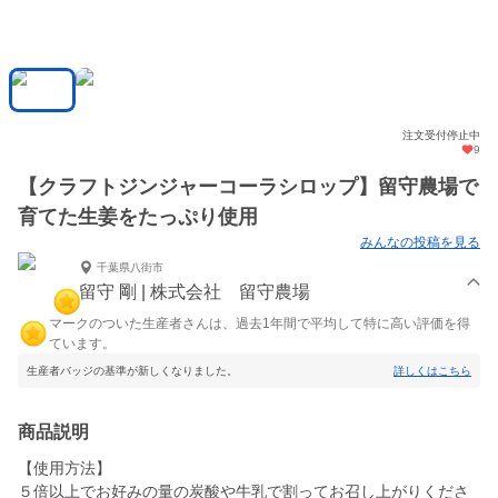
注文受付停止中
9
【クラフトジンジャーコーラシロップ】留守農場で
育てた生姜をたっぷり使用
みんなの投稿を見る
千葉県八街市
留守 剛 | 株式会社 留守農場
マークのついた生産者さんは、過去1年間で平均して特に高い評価を得
ています。
生産者バッジの基準が新しくなりました。
詳しくはこちら
商品説明
【使用方法】
５倍以上でお好みの量の炭酸や牛乳で割ってお召し上がりくださ