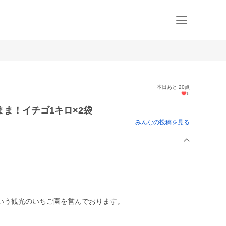
本日あと 20点
6
ま！イチゴ1キロ×2袋
みんなの投稿を見る
いう観光のいちご園を営んでおります。