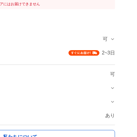
リアにはお届けできません
可
2~3日
可
あり
私たちについて