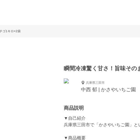
ゴ1キロ×2袋
瞬間冷凍驚く甘さ！旨味そのま
兵庫県三田市
中西 郁 | かさやいちご園
商品説明
▼自己紹介
兵庫県三田市で「かさやいちご園」と
▼商品概要