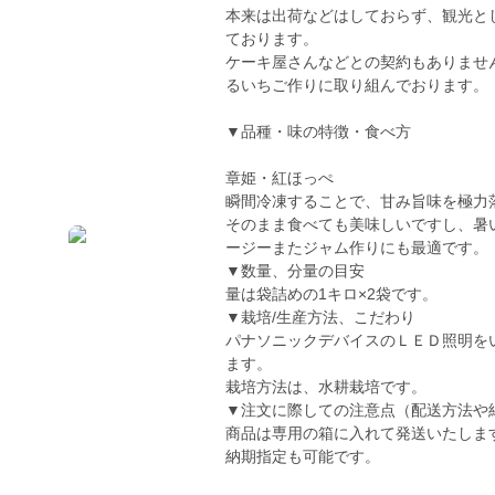
本来は出荷などはしておらず、観光と
ております。
ケーキ屋さんなどとの契約もありませ
るいちご作りに取り組んでおります。
▼品種・味の特徴・食べ方
章姫・紅ほっぺ
瞬間冷凍することで、甘み旨味を極力
そのまま食べても美味しいですし、暑
ージーまたジャム作りにも最適です。
▼数量、分量の目安
量は袋詰めの1キロ×2袋です。
▼栽培/生産方法、こだわり
パナソニックデバイスのＬＥＤ照明を
ます。
栽培方法は、水耕栽培です。
▼注文に際しての注意点（配送方法や
商品は専用の箱に入れて発送いたしま
納期指定も可能です。