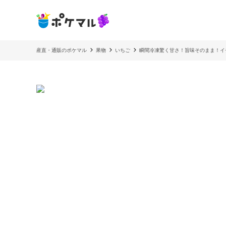
産直・通販のポケマル
果物
いちご
瞬間冷凍驚く甘さ！旨味そのまま！イチ