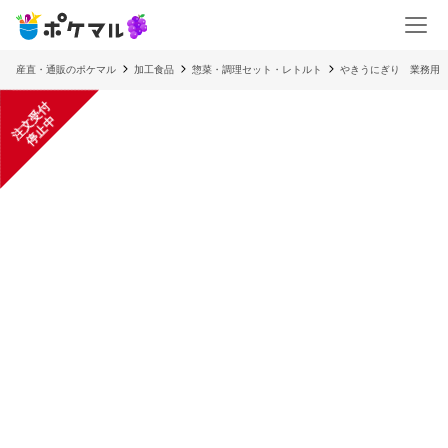
産直・通販のポケマル
加工食品
惣菜・調理セット・レトルト
やきうにぎり 業務用
注
文
受
付
停
止
中