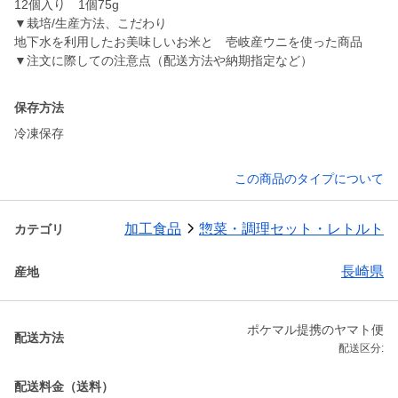
12個入り 1個75g
▼栽培/生産方法、こだわり
地下水を利用したお美味しいお米と 壱岐産ウニを使った商品
▼注文に際しての注意点（配送方法や納期指定など）
保存方法
冷凍保存
この商品のタイプについて
加工食品
惣菜・調理セット・レトルト
カテゴリ
長崎県
産地
ポケマル提携のヤマト便
配送方法
配送区分:
配送料金（送料）