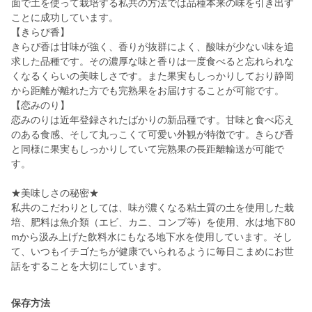
面で土を使って栽培する私共の方法では品種本来の味を引き出す
ことに成功しています。
【きらぴ香】
きらぴ香は甘味が強く、香りが抜群によく、酸味が少ない味を追
求した品種です。その濃厚な味と香りは一度食べると忘れられな
くなるくらいの美味しさです。また果実もしっかりしており静岡
から距離が離れた方でも完熟果をお届けすることが可能です。
【恋みのり】
恋みのりは近年登録されたばかりの新品種です。甘味と食べ応え
のある食感、そして丸っこくて可愛い外観が特徴です。きらぴ香
と同様に果実もしっかりしていて完熟果の長距離輸送が可能で
す。
★美味しさの秘密★
私共のこだわりとしては、味が濃くなる粘土質の土を使用した栽
培、肥料は魚介類（エビ、カニ、コンブ等）を使用、水は地下80
mから汲み上げた飲料水にもなる地下水を使用しています。そし
て、いつもイチゴたちが健康でいられるように毎日こまめにお世
保存方法