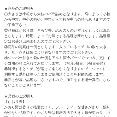
★商品のご説明★
①大きさは小粒から大粒のバラ詰めとなります。袋によって小粒
から中粒が中心の時や、中粒から大粒が中心の時もありますので
ご了承下さい。
②品種はかおり野、きらぴ香、恋みのりのいずれかもしくは混合
となります。時期によってお届けする品種は変わります。品種指
定はお受け出来ませんのでご了承下さい。
③商品の写真は一例となります。入っているイチゴの数や大き
さ、形、赤さは袋により異なりますのでご了承下さい。
④ジッパー付きの袋の外側をアルミ保冷バッグでつつみ、更にイ
チゴ用の箱に入れてお届けします。（写真5枚目、6枚目参照）
⑤解凍するとイチゴが溶けて柔らかくなりますので、ジャムにご
利用する以外は凍ったままご使用頂くことをお勧め致します。
⑥赤さが薄い品種もございますので、加工をする場合真赤になら
ないことがございます。
★品種のご説明★
【かおり野】
かおり野は香りが抜群によく、フルーティーな甘さがあり、酸味
が少ない品種です。かおり野は栽培方法で大きく味が変わり、地