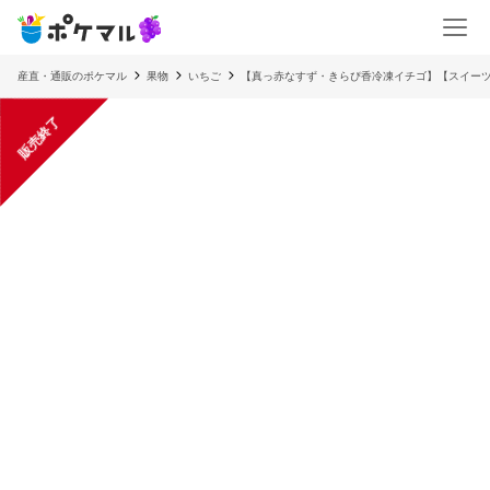
産直・通販のポケマル
果物
いちご
【真っ赤なすず・きらぴ香冷凍イチゴ】【スイー
販売終了