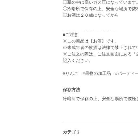
◯瓶の中は高いガス圧になっています
◯冷暗所で保存の上、安全な場所で抜
◯お酒は２０歳になってから
＿＿＿＿＿＿＿＿＿＿＿＿＿
■ご注意
※この商品は【お酒】です。
※未成年者の飲酒は法律で禁止されて
※ご注文の際は、ご注文画面にある「
記入ください。
#りんご #果物の加工品 #パーティーに
保存方法
冷暗所で保存の上、安全な場所で抜栓
カテゴリ