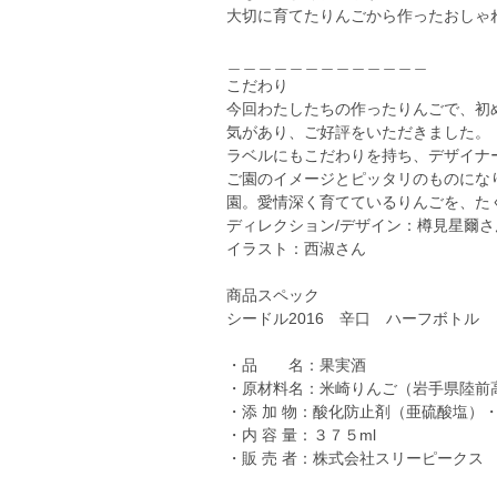
大切に育てたりんごから作ったおしゃ
＿＿＿＿＿＿＿＿＿＿＿＿＿
こだわり
今回わたしたちの作ったりんごで、初
気があり、ご好評をいただきました。
ラベルにもこだわりを持ち、デザイナ
ご園のイメージとピッタリのものにな
園。愛情深く育てているりんごを、た
ディレクション/デザイン：樽見星爾さ
イラスト：西淑さん
商品スペック
シードル2016 辛口 ハーフボトル
・品 名：果実酒
・原材料名：米崎りんご（岩手県陸前
・添 加 物：酸化防止剤（亜硫酸塩）
・内 容 量：３７５ml
・販 売 者：株式会社スリーピークス