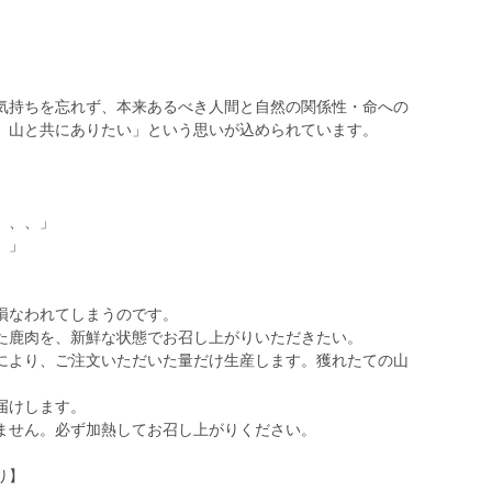
気持ちを忘れず、本来あるべき人間と自然の関係性・命への
、山と共にありたい」という思いが込められています。
、、、」
、」
損なわれてしまうのです。
た鹿肉を、新鮮な状態でお召し上がりいただきたい。
により、ご注文いただいた量だけ生産します。獲れたての山
届けします。
ません。必ず加熱してお召し上がりください。
り】