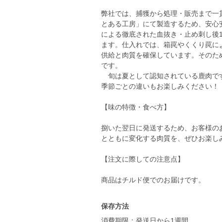
弊社では、捕獲から処理・販売まで一
とある工房」にて製造するため、安心
による徹底された血抜き・止め刺し後
ます。仕入れでは、箱罠やくくり罠に
供給と肉質を確保しています。そのた
です。
旬は夏として認知されている鹿肉です
季節ごとの違いもお楽しみください！
【味の特徴・食べ方】
捌いた翌日に発送するため、お客様の
とともに変化する肉質を、ぜひお楽し
【注文に際しての注意点】
保存方法
消費期限：発送日から1週間