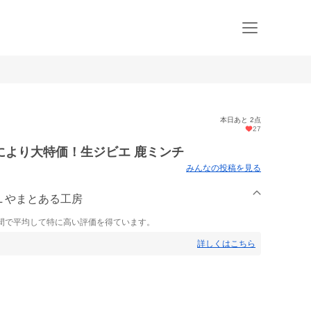
本日あと 2点
27
により大特価！生ジビエ 鹿ミンチ
みんなの投稿を見る
IAL やまとある工房
間で平均して特に高い評価を得ています。
詳しくはこちら