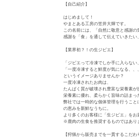
【自己紹介】
はじめまして！
やまとある工房の笠井大輝です。
この名前には、「自然に敬意と感謝の
感謝を「食」を通して伝えていきたい
【業界初？！の生ジビエ】
「ジビエって冷凍でしか手に入らない
「一度冷凍すると鮮度が気になる、、
というイメージありませんか？
一度冷凍されたお肉は、
たんぱく質が破壊され豊富な栄養素が
栄養素に優れ、柔らかく旨味の詰まっ
弊社では一時的な個体管理を行うこと
の恵みを新鮮なうちに。
より多くのお客様に「生ジビエ」をお
※鹿肉の生食を推奨するものではあり
【狩猟から販売までを一貫するこだわ