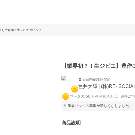
より大特価！生ジビエ 鹿ミンチ
【業界初？！生ジビエ】豊作
京都府相楽郡笠置町
笠井大輝 | (株)RE- SOC
マークのついた生産者さんは、過去1年
生産者バッジの基準が新しくなりました。
商品説明