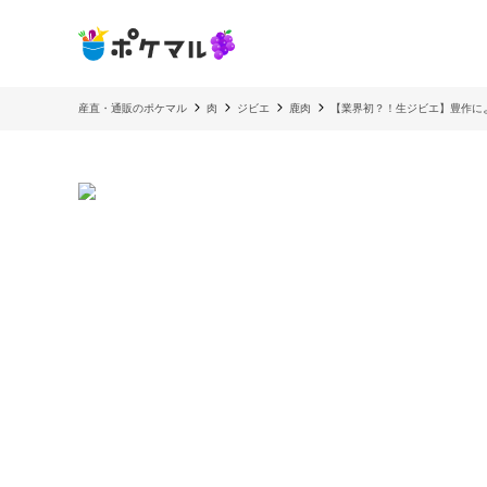
産直・通販のポケマル
肉
ジビエ
鹿肉
【業界初？！生ジビエ】豊作に