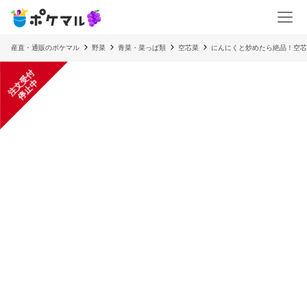
産直・通販のポケマル
野菜
青菜・菜っぱ類
空芯菜
にんにくと炒めたら絶品！空芯菜
注
文
受
付
停
止
中