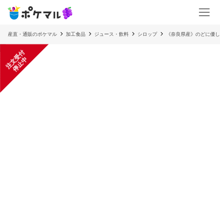
産直・通販のポケマル
加工食品
ジュース・飲料
シロップ
《奈良県産》のどに優し
注
文
受
付
停
止
中