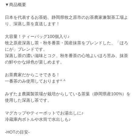
▼商品概要
日本を代表するお茶処、静岡県牧之原市のお茶農家兼製茶工場よ
り、深蒸し茶を直送します！
大容量！ティーバッグ100個入り♪
牧之原産深蒸し茶・秋冬番茶・国産抹茶をブレンドした、「ほろ
にが」ブレンドです。
深蒸し茶の濃い滋味とコク、秋冬番茶の心地よいほろ苦み、抹茶
の鮮やかな緑色が楽しめます。
お茶農家だからこそできる！
一番茶のみ使用しております^ ^
みずたま農園製茶場が栽培からしている茶葉（静岡県産100%）を
使用した深蒸し茶です。
マグカップやティーポットでお湯出しに♪
冷蔵庫内ボトルや水筒で水出しも♪
-HOTの目安-