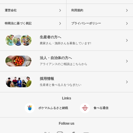
運営会社
利用規約
特商法に基づく表記
プライバシーポリシー
生産者の方へ
農家さん・漁師さんを募集しています!
法人・自治体の方へ
アライアンスのご相談はこちらから
採用情報
生産者と食べる人をつなぎたい
Links
ポケマルふるさと納税
食べる通信
Follow us