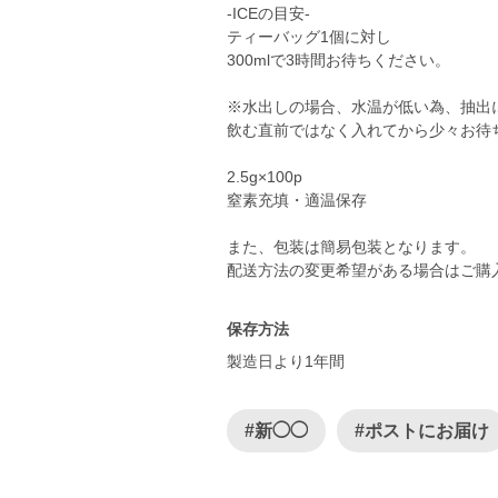
-ICEの目安-
ティーバッグ1個に対し
300mlで3時間お待ちください。
※水出しの場合、水温が低い為、抽出
飲む直前ではなく入れてから少々お待ち
2.5g×100p
窒素充填・適温保存
また、包装は簡易包装となります。
配送方法の変更希望がある場合はご購入
保存方法
製造日より1年間
#新◯◯
#ポストにお届け