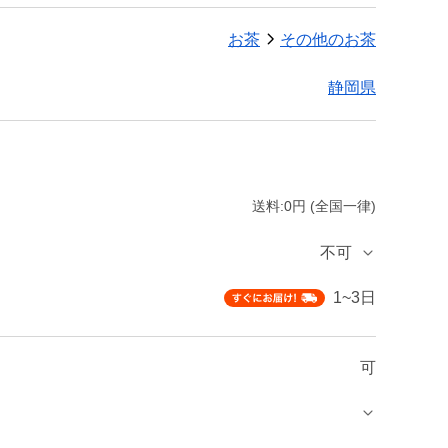
お茶
その他のお茶
静岡県
送料:0円 (全国一律)
不可
1~3日
可