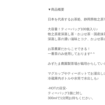
▼商品概要
日本を代表するお茶処、静岡県牧之原
大容量！ティーバッグ100個入り♪
牧之原産深蒸し茶・かぶせ茶・国産抹
深蒸し茶の濃い滋味とコク、かぶせ茶
お茶農家だからこそできる！
一番茶のみ使用しております^ ^
みずたま農園製茶場が栽培からしている
マグカップやティーポットでお湯出し
冷蔵庫内ボトルや水筒で水出しも♪
-HOTの目安-
ティーバッグ1個に対し
300mlで1分間お待ちください。