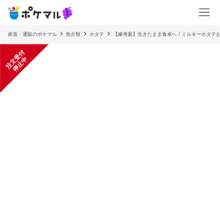
産直・通販のポケマル
魚介類
ホタテ
【嫁考案】生きたまま食卓へ！ミルキーホタテお
注
文
受
付
停
止
中