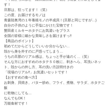
す！
旦那は、狂ってます！（笑）
この度、お届けするモノは
青森陸奥湾の１年養殖モノの半成貝！(旦那と同じですが…)
自分の子供のように手塩にかけた宝物です！
蟹田産ミルキーホタテにお気遣いをプラス
全国の皆様に確かな美味しさを届けますっ‼
【商品のポイント】
初めてだからどうしていいか分からない…
殻から身を外すのに戸惑ってしまう…
うちの旦那のリアル感は、ちょっと手が遠のく…（笑）
そんな方におすすめのホタテ５０枚に、剥きへら、耳洗いネッ
ト、殻からの外し方、耳の洗い方説明付きの
「現場のリアル‼」お気遣いセットです！
【おすすめの食べ方】
お刺身、貝焼き、バター炒め、フライ、煮物、サラダ、ホタテご
飯
に乾物にしても…
なんでもOK！
万能食材です！