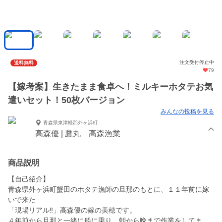
注文受付停止中
送料無料
79
【嫁考案】生きたまま食卓へ！ミルキーホタテお気
遣いセット！50枚バージョン
みんなの投稿を見る
青森県東津軽郡外ヶ浜町
高森優 | 鷹丸 高森漁業
商品説明
【自己紹介】
青森県外ヶ浜町蟹田のホタテ漁師の旦那のもとに、１１年前に嫁
いで来た
「現場リアル‼」高森優の嫁の美穂です。
４年前から旦那と一緒に船に乗り、朝から晩まで作業をしてま