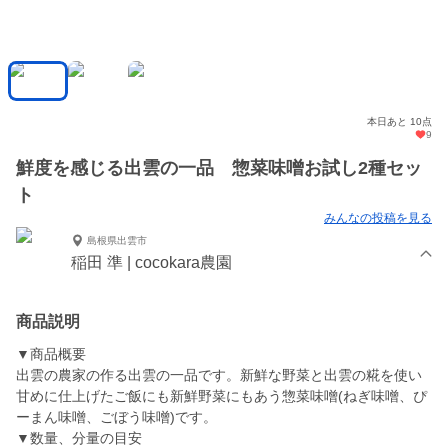
本日あと 10点
9
鮮度を感じる出雲の一品 惣菜味噌お試し2種セッ
ト
みんなの投稿を見る
島根県出雲市
稲田 準 | cocokara農園
商品説明
▼商品概要
出雲の農家の作る出雲の一品です。新鮮な野菜と出雲の糀を使い
甘めに仕上げたご飯にも新鮮野菜にもあう惣菜味噌(ねぎ味噌、ぴ
ーまん味噌、ごぼう味噌)です。
▼数量、分量の目安