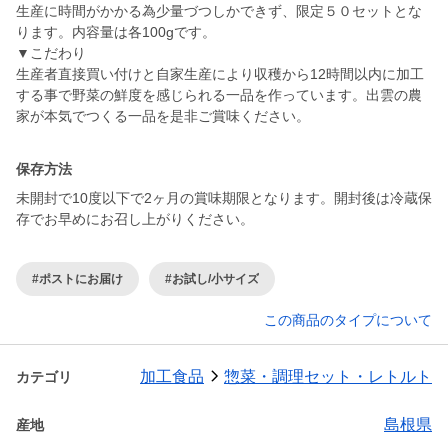
生産に時間がかかる為少量づつしかできず、限定５０セットとな
ります。内容量は各100gです。
▼こだわり
生産者直接買い付けと自家生産により収穫から12時間以内に加工
する事で野菜の鮮度を感じられる一品を作っています。出雲の農
保存方法
未開封で10度以下で2ヶ月の賞味期限となります。開封後は冷蔵保
存でお早めにお召し上がりください。
#ポストにお届け
#お試し/小サイズ
この商品のタイプについて
加工食品
惣菜・調理セット・レトルト
カテゴリ
島根県
産地