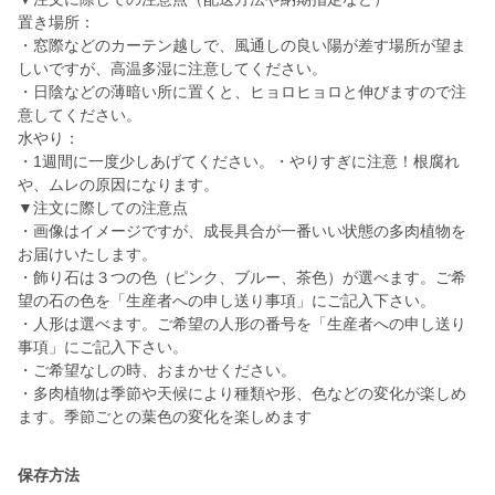
置き場所：
・窓際などのカーテン越しで、風通しの良い陽が差す場所が望ま
しいですが、高温多湿に注意してください。
・日陰などの薄暗い所に置くと、ヒョロヒョロと伸びますので注
意してください。
水やり：
・1週間に一度少しあげてください。・やりすぎに注意！根腐れ
や、ムレの原因になります。
▼注文に際しての注意点
・画像はイメージですが、成長具合が一番いい状態の多肉植物を
お届けいたします。
・飾り石は３つの色（ピンク、ブルー、茶色）が選べます。ご希
望の石の色を「生産者への申し送り事項」にご記入下さい。
・人形は選べます。ご希望の人形の番号を「生産者への申し送り
事項」にご記入下さい。
・ご希望なしの時、おまかせください。
・多肉植物は季節や天候により種類や形、色などの変化が楽しめ
ます。季節ごとの葉色の変化を楽しめます
保存方法