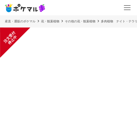
産直・通販のポケマル
花・観葉植物
その他の花・観葉植物
多肉植物 ナイト・テラ
注
文
受
付
停
止
中