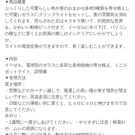
▼商品概要
ぶっくりした可愛らしい色や形のおまかせ多肉3種類を寄せ植えし
た可愛いガラスにクリップライトをセットし、夜の雰囲気を演出
してくれます。照らされた石はキラキラ輝いて、幻想的な世界
を。かわいい動物ピック付きで、イーゼルに吊り下げ、パソコン
の横などに置くとお部屋の癒しのインテリアにいかがでしょう
か。
ライトの電池交換ができますので、長く楽しむことができます。
▼内容
イーゼル、電球型のガラスに多彩な多肉植物の寄せ植え、ミニス
ポットライト、説明書
▼管理方法
置き場所：
・窓際などのカーテン越しで、風通しの良い陽が差す場所が望ま
しいですが、高温多湿に注意してください。
・日陰などの薄暗い所に置くと、ヒョロヒョロと伸びますので注
意してください。
水やり：
・1週間に一度少しあげてください。・やりすぎに注意！根腐れ
や、ムレの原因になります。
▼注文に際しての注意点（配送方法や納期指定など）