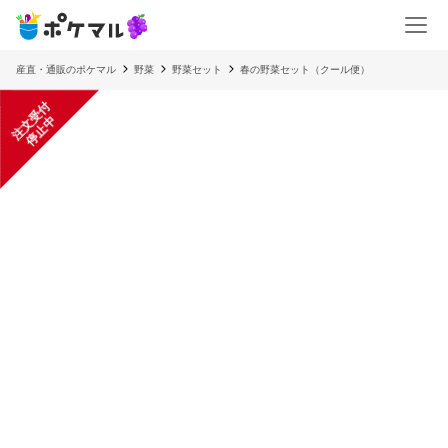
産直・通販のポケマル
野菜
野菜セット
春の野菜セット（クール便）
注
文
受
付
停
止
中