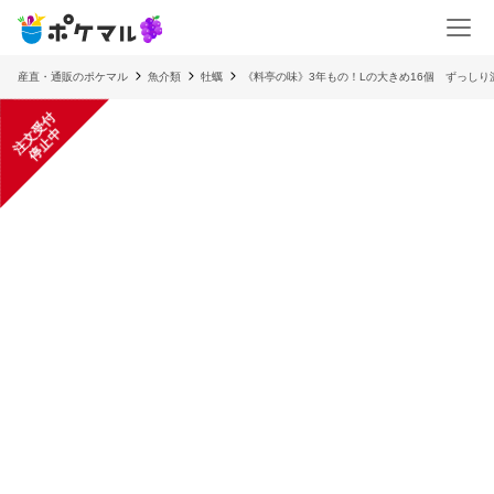
産直・通販のポケマル
魚介類
牡蠣
《料亭の味》3年もの！Lの大きめ16個 ずっしり
注
文
受
付
停
止
中