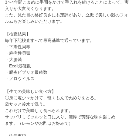
3〜4年間こまめに手間をかけて手入れを続けることによって、実
入りが大変良くなります。
また、見た目の格好良さにも定評があり、立派で美しい殻のフォ
ルムもお楽しみいただけます。
【検査結果】
毎年下記検査すべて最高基準で通っています。
・下痢性貝毒
・麻痺性貝毒
・大腸菌
・Ecoli最確数
・腸炎ビブリオ最確数
・ノロウイルス
【生での美味しい食べ方】
①身に塩少々かけて、軽くもんでぬめりをとる。
②サッと冷水で洗う。
これだけで美味しく食べられます。
サッパリしてツルッと口に入り、濃厚で芳醇な味を楽しめ
ます。（レモンやお酢はお好みで）