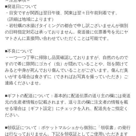
～注意事項～
■発送日について
・目安ですが関西は翌日午後、関東は翌々日午前到着です。
（詳細は地域によります）
・岩牡蠣の水揚げタイミングの都合で申し訳ございませんが個別
の日時指定対応は承っておりません。発送後に伝票番号を元にヤ
マトさんに直接問い合わせていただくことは可能です。
■不良について
・一つ一つ丁寧に掃除し品質確認しておりますが、自然のもので
すので希に隙間にゴカイ（虫）が隠れていることや、殻を開けて
みると中身が死んでおり傷んでいることがございます。傷んだ臭
いがする場合は食さずに（できればお写真を撮っていただき）ご
連絡くださいませ。
■ギフトの配送について：基本的に配送伝票の送り主の欄には発送
元の生産者情報が記載されます。送り主の欄に注文者の情報を載
せる場合は［ギフト設定］にチェックを入れ、配送先をご指定く
ださい。
■領収証について：ポケットマルシェから個別に「領収書」の発行
は行なっておりません。下記を領収証としてご使用いただきます