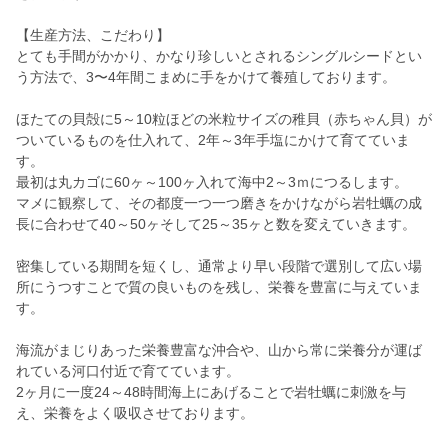
【生産方法、こだわり】
とても手間がかかり、かなり珍しいとされるシングルシードとい
う方法で、3〜4年間こまめに手をかけて養殖しております。
ほたての貝殻に5～10粒ほどの米粒サイズの稚貝（赤ちゃん貝）が
ついているものを仕入れて、2年～3年手塩にかけて育てていま
す。
最初は丸カゴに60ヶ～100ヶ入れて海中2～3ｍにつるします。
マメに観察して、その都度一つ一つ磨きをかけながら岩牡蠣の成
長に合わせて40～50ヶそして25～35ヶと数を変えていきます。
密集している期間を短くし、通常より早い段階で選別して広い場
所にうつすことで質の良いものを残し、栄養を豊富に与えていま
す。
海流がまじりあった栄養豊富な沖合や、山から常に栄養分が運ば
れている河口付近で育てています。
2ヶ月に一度24～48時間海上にあげることで岩牡蠣に刺激を与
え、栄養をよく吸収させております。