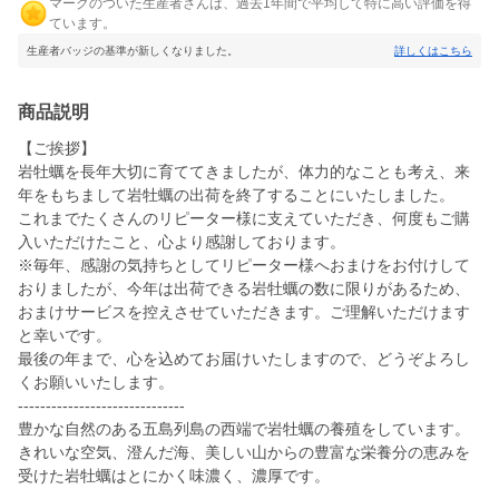
マークのついた生産者さんは、過去1年間で平均して特に高い評価を得
ています。
生産者バッジの基準が新しくなりました。
詳しくはこちら
商品説明
【ご挨拶】
岩牡蠣を長年大切に育ててきましたが、体力的なことも考え、来
年をもちまして岩牡蠣の出荷を終了することにいたしました。
これまでたくさんのリピーター様に支えていただき、何度もご購
入いただけたこと、心より感謝しております。
※毎年、感謝の気持ちとしてリピーター様へおまけをお付けして
おりましたが、今年は出荷できる岩牡蠣の数に限りがあるため、
おまけサービスを控えさせていただきます。ご理解いただけます
と幸いです。
最後の年まで、心を込めてお届けいたしますので、どうぞよろし
くお願いいたします。
------------------------------
豊かな自然のある五島列島の西端で岩牡蠣の養殖をしています。
きれいな空気、澄んだ海、美しい山からの豊富な栄養分の恵みを
受けた岩牡蠣はとにかく味濃く、濃厚です。