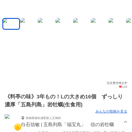
注文受付停止中
128
《料亭の味》3年もの！Lの大きめ16個 ずっしり
濃厚「五島列島」岩牡蠣(生食用)
みんなの投稿を見る
長崎県南松浦郡新上五島町
白石信敏 | 五島列島「福宝丸」 信の岩牡蠣