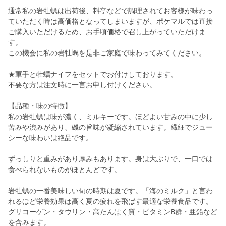
通常私の岩牡蠣は出荷後、料亭などで調理されてお客様が味わっ
ていただく時は高価格となってしまいますが、ポケマルでは直接
ご購入いただけるため、お手頃価格で召し上がっていただけま
す。
この機会に私の岩牡蠣を是非ご家庭で味わってみてください。
★軍手と牡蠣ナイフをセットでお付けしております。
不要な方は注文時に一言お申し付けください。
【品種・味の特徴】
私の岩牡蠣は味が濃く、ミルキーです。ほどよい甘みの中に少し
苦みや渋みがあり、磯の旨味が凝縮されています。繊細でジュー
シーな味わいは絶品です。
ずっしりと重みがあり厚みもあります。身は大ぶりで、一口では
食べられないものがほとんどです。
岩牡蠣の一番美味しい旬の時期は夏です。「海のミルク」と言わ
れるほど栄養効果は高く夏の疲れを飛ばす最適な栄養食品です。
グリコーゲン・タウリン・高たんぱく質・ビタミンB群・亜鉛など
を含みます。