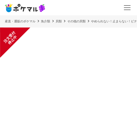
産直・通販のポケマル
魚介類
貝類
その他の貝類
やめられない！止まらない！ビナ貝
注
文
受
付
停
止
中