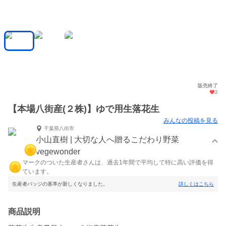
販売終了
2
【本場八街産(２株)】ゆで用生落花生
みんなの投稿を見る
千葉県八街市
小山直樹 | 大切な人へ贈るこだわり野菜
vegewonder
マークのついた生産者さんは、過去1年間で平均して特に高い評価を得
ています。
生産者バッジの基準が新しくなりました。
詳しくはこちら
商品説明