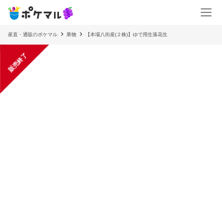
産直・通販のポケマル
果物
【本場八街産(２株)】ゆで用生落花生
販売終了