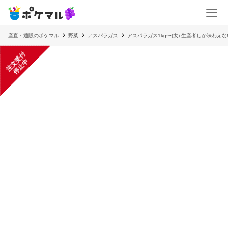
産直・通販のポケマル
野菜
アスパラガス
アスパラガス1kg〜(太) 生産者しか味わえな
注
文
受
付
停
止
中