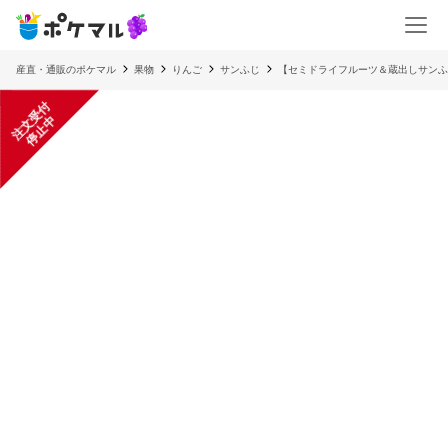
産直・通販のポケマル
果物
りんご
サンふじ
【セミドライフルーツ＆蔵出しサンふ
注
文
受
付
停
止
中