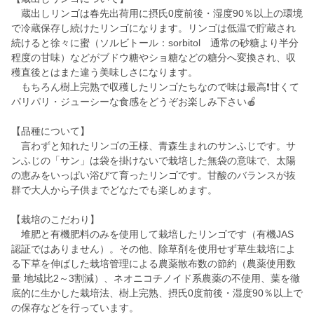
蔵出しリンゴは春先出荷用に摂氏0度前後・湿度90％以上の環境
で冷蔵保存し続けたリンゴになります。リンゴは低温で貯蔵され
続けると徐々に蜜（ソルビトール：sorbitol 通常の砂糖より半分
程度の甘味）などがブドウ糖やショ糖などの糖分へ変換され、収
穫直後とはまた違う美味しさになります。
もちろん樹上完熟で収穫したリンゴたちなので味は最高❗️甘くて
パリパリ・ジューシーな食感をどうぞお楽しみ下さい🍎
【品種について】
言わずと知れたリンゴの王様、青森生まれのサンふじです。サ
ンふじの「サン」は袋を掛けないで栽培した無袋の意味で、太陽
の恵みをいっぱい浴びて育ったリンゴです。甘酸のバランスが抜
群で大人から子供までどなたでも楽しめます。
【栽培のこだわり】
堆肥と有機肥料のみを使用して栽培したリンゴです（有機JAS
認証ではありません）。その他、除草剤を使用せず草生栽培によ
る下草を伸ばした栽培管理による農薬散布数の節約（農薬使用数
量 地域比2～3割減）、ネオニコチノイド系農薬の不使用、葉を徹
底的に生かした栽培法、樹上完熟、摂氏0度前後・湿度90％以上で
の保存などを行っています。