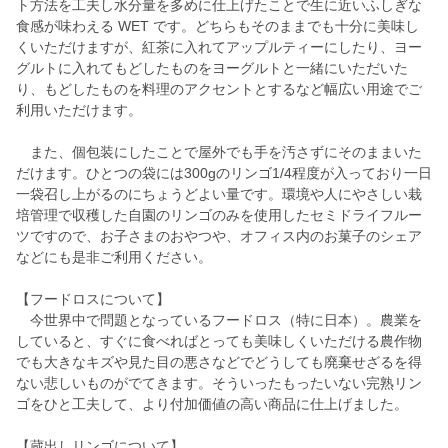
ト方法を工夫し水分量を多めに仕上げたことで生に近いふしぎな
食感が味わえる WET です。どちらもそのままでも十分に美味し
くいただけますが、紅茶に入れてアップルティーにしたり、ヨー
グルトに入れてもどしたものをヨーグルトと一緒にいただいた
り、もどしたものを料理のアクセントとするなど幅広い用途でご
利用いただけます。
また、個包装にしたことで屋外でも手を汚さずにそのままいた
だけます。ひとつの袋には300gのリンゴ1/4程度が入っており一日
一袋召し上がるのにちょうどよい量です。環境や人にやさしい栽
培管理で収穫した自園のリンゴのみを使用したセミドライフルー
ツですので、お子さまのおやつや、オフィス内のお菓子のシェア
などにも是非ご利用ください。
【フードロスについて】
今世界中で問題となっているフードロス（特に日本）。農業を
していると、すぐに食べればとっても美味しくいただける農作物
でも大きなキズや見た目の悪さなどでどうしても廃棄せざるを得
ない悲しいものがでてきます。そういったもったいない完熟リン
ゴをひと工夫して、より付加価値の高い商品に仕上げました。
【蔵出しリンゴについて】