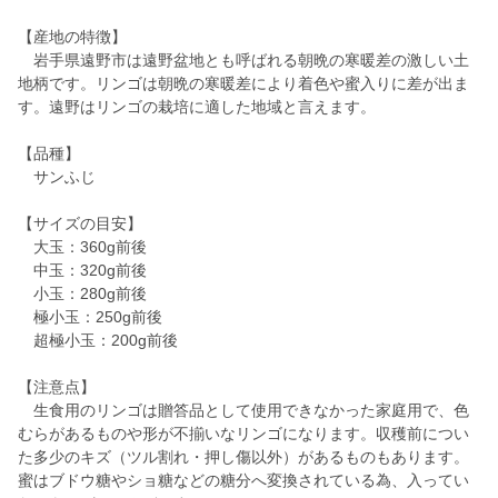
【産地の特徴】
岩手県遠野市は遠野盆地とも呼ばれる朝晩の寒暖差の激しい土
地柄です。リンゴは朝晩の寒暖差により着色や蜜入りに差が出ま
す。遠野はリンゴの栽培に適した地域と言えます。
【品種】
サンふじ
【サイズの目安】
大玉：360g前後
中玉：320g前後
小玉：280g前後
極小玉：250g前後
超極小玉：200g前後
【注意点】
生食用のリンゴは贈答品として使用できなかった家庭用で、色
むらがあるものや形が不揃いなリンゴになります。収穫前につい
た多少のキズ（ツル割れ・押し傷以外）があるものもあります。
蜜はブドウ糖やショ糖などの糖分へ変換されている為、入ってい