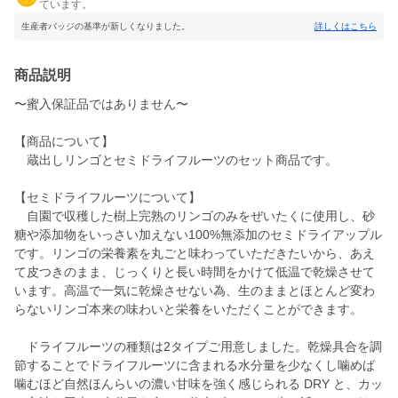
ています。
生産者バッジの基準が新しくなりました。
詳しくはこちら
商品説明
〜蜜入保証品ではありません〜
【商品について】
蔵出しリンゴとセミドライフルーツのセット商品です。
【セミドライフルーツについて】
自園で収穫した樹上完熟のリンゴのみをぜいたくに使用し、砂
糖や添加物をいっさい加えない100%無添加のセミドライアップル
です。リンゴの栄養素を丸ごと味わっていただきたいから、あえ
て皮つきのまま、じっくりと長い時間をかけて低温で乾燥させて
います。高温で一気に乾燥させない為、生のままとほとんど変わ
らないリンゴ本来の味わいと栄養をいただくことができます。
ドライフルーツの種類は2タイプご用意しました。乾燥具合を調
節することでドライフルーツに含まれる水分量を少なくし噛めば
噛むほど自然ほんらいの濃い甘味を強く感じられる DRY と、カッ