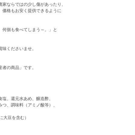
農家ならではの少し傷があったり、
、価格もお安く提供できるように
、何個も食べてしまう～。」と
賞味くださいませ。
）
産者の商品」です。
食塩、還元水あめ、醸造酢、
、調味料（アミノ酸等）、
、
大豆を含む）