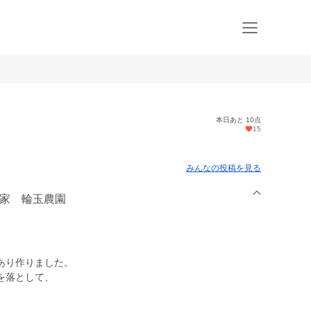
本日あと 10点
15
g
みんなの投稿を見る
農家 輪玉農園
あり作りました。
を落として、