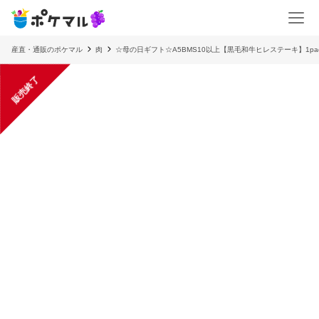
産直・通販のポケマル
肉
☆母の日ギフト☆A5BMS10以上【黒毛和牛ヒレステーキ】1pac:
販売終了