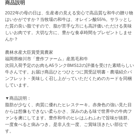
商品説明
2022年の母の日は、生産者の見える安心で高品質な和牛の贈り物
はいかがですか？当牧場の和牛は、オレイン酸55%。サラッとし
た質の良い脂ですので、脂が苦手な方にも高評価いただける美味
しいお肉です。大切な方に、豊かな食卓時間をプレゼントしませ
んか？
農林水産大臣賞受賞農家
福岡県柳川市「豊作ファーム」産黒毛和牛
次回入荷予定のお肉もA5ランクBMS12の評価を受けた素晴らしい
牛さんです。お届け商品ひとつひとつに買受証明書・農場紹介パ
ンフレット・美味しく召し上がっていただくためのカードを同梱
しています。
▼商品説明：
脂肪が少なく、肉質に優れたヒレステーキ。赤身色の強い見た目
からは想像もできない柔らかさ、深みのある味で世界中の牛肉フ
ァンを虜にしてます。豊作和牛のヒレはふわふわで旨味が抜群。
一度食べると病みつき。是非人生一度、ご賞味頂きたい部位で
す。