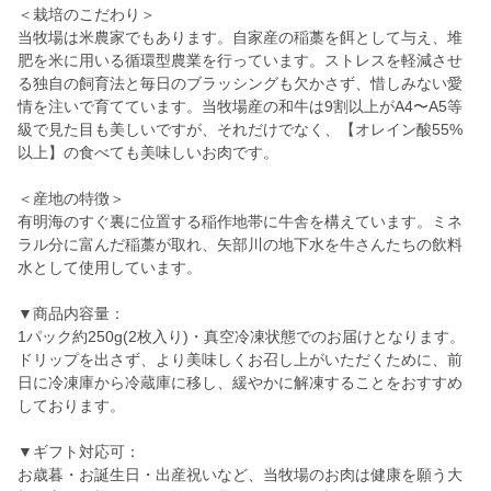
＜栽培のこだわり＞
当牧場は米農家でもあります。自家産の稲藁を餌として与え、堆
肥を米に用いる循環型農業を行っています。ストレスを軽減させ
る独自の飼育法と毎日のブラッシングも欠かさず、惜しみない愛
情を注いで育てています。当牧場産の和牛は9割以上がA4〜A5等
級で見た目も美しいですが、それだけでなく、【オレイン酸55%
以上】の食べても美味しいお肉です。
＜産地の特徴＞
有明海のすぐ裏に位置する稲作地帯に牛舎を構えています。ミネ
ラル分に富んだ稲藁が取れ、矢部川の地下水を牛さんたちの飲料
水として使用しています。
▼商品内容量：
1パック約250g(2枚入り)・真空冷凍状態でのお届けとなります。
ドリップを出さず、より美味しくお召し上がいただくために、前
日に冷凍庫から冷蔵庫に移し、緩やかに解凍することをおすすめ
しております。
▼ギフト対応可：
お歳暮・お誕生日・出産祝いなど、当牧場のお肉は健康を願う大