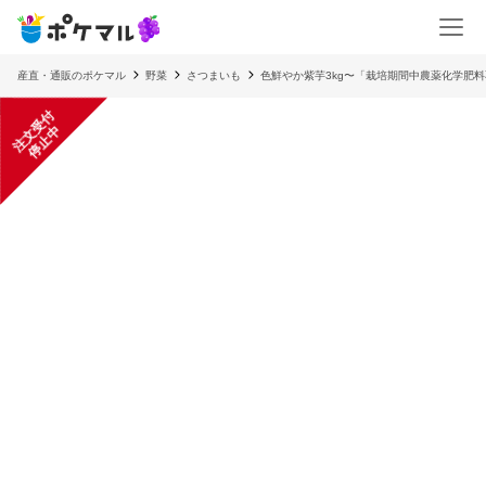
産直・通販のポケマル
野菜
さつまいも
色鮮やか紫芋3kg〜「栽培期間中農薬化学肥
注
文
受
付
停
止
中