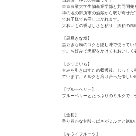
当農園一押しの商品です！
東京農業大学生物産業学部と共同開発
祥の地の御所市の酒蔵から取り寄せた
でお子様でも召し上がれます。
大和いもの香ばしさと粘り、酒粕の風
【黒豆きな粉】
黒豆きな粉のコクと隠し味で使ってい
す。お好みで黒蜜をかけてもおいしく
【さつまいも】
甘みを引き出すため収穫後、じっくり
ています。ミルクと溶け合った優しい
【ブルーベリー】
ブルーベリーとたっぷりのミルクで、
【金柑】
香り豊かな甘酸っぱさがミルクと絶妙
【キウイフルーツ】