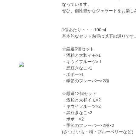
なっています。
ぜひ、個性豊かなジェラートをお楽し
1個あたり・・・100ml
基本的なセット内容は以下の通りです
☆厳選6個セット
・酒粕と大和イモ×1
・キウイフルーツ×１
・黒豆きなこ×1
・ポポー×1
・季節のフレーバー×2種
☆厳選12個セット
・酒粕と大和イモ×2
・キウイフルーツ×2
・黒豆きなこ×2
・ポポー×2
・季節のフレーバー×2種×2
(さつまいも・梅・ブルーベリーなど）