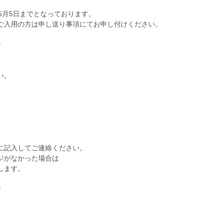
5月5日までとなっております。
ご入用の方は申し送り事項にてお申し付けください。
*
い。
に記入してご連絡ください。
ジがなかった場合は
致します。
*