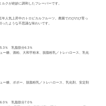
ミルクが絶妙に調和したフレーバーです。
近年人気上昇中のトロピカルフルーツ。農園でのびのび育っ
割ったような不思議な味わいです。
.3％ 乳脂肪分6.3％
ニュー糖、酒粕、大和芋粉末、脱脂粉乳／トレハロース、乳化
ニュー糖、ポポー、脱脂粉乳／トレハロース、乳化剤、安定剤
.0％ 乳脂肪分7.0％