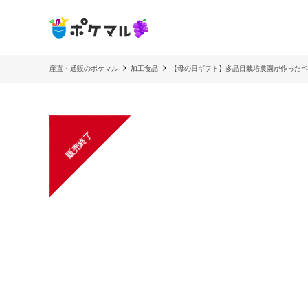
産直・通販のポケマル
加工食品
【母の日ギフト】多品目栽培農園が作ったベ
販売終了