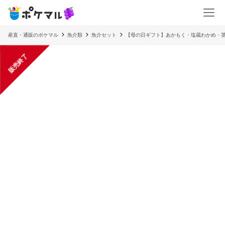
産直・通販のポケマル
魚介類
魚介セット
【母の日ギフト】あかもく・塩蔵わかめ・
販売終了