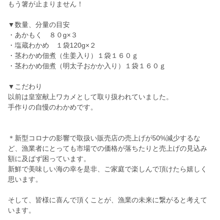
もう箸が止まりません！
▼数量、分量の目安
・あかもく ８０g×３
・塩蔵わかめ １袋120g×２
・茎わかめ佃煮（生姜入り）１袋１６０ｇ
・茎わかめ佃煮（明太子おかか入り）１袋１６０ｇ
▼こだわり
以前は皇室献上ワカメとして取り扱われていました。
手作りの自慢のわかめです。
＊新型コロナの影響で取扱い販売店の売上げが50%減少するな
ど、漁業者にとっても市場での価格が落ちたりと売上げの見込み
額に及ばず困っています。
新鮮で美味しい海の幸を是非、ご家庭で楽しんで頂けたら嬉しく
思います。
そして、皆様に喜んで頂くことが、漁業の未来に繋がると考えて
います。