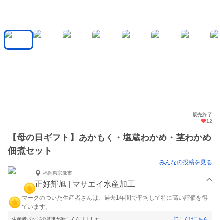
販売終了
12
【母の日ギフト】あかもく・塩蔵わかめ・茎わかめ
佃煮セット
みんなの投稿を見る
福岡県宗像市
正好輝旭 | マサエイ水産加工
マークのついた生産者さんは、過去1年間で平均して特に高い評価を得
ています。
生産者バッジの基準が新しくなりました。
詳しくはこちら