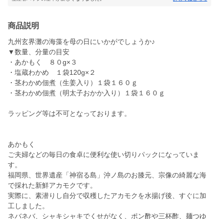
商品説明
九州玄界灘の海藻を母の日にいかがでしょうか♪
▼数量、分量の目安
・あかもく ８０g×３
・塩蔵わかめ １袋120g×２
・茎わかめ佃煮（生姜入り）１袋１６０ｇ
・茎わかめ佃煮（明太子おかか入り）１袋１６０ｇ
ラッピング等は不可となっております。
あかもく
ご夫婦などの毎日の食卓に便利な使い切りパックになっていま
す。
福岡県、世界遺産「神宿る島」沖ノ島のお膝元、宗像の綺麗な海
で採れた新鮮アカモクです。
実際に、素潜りし自分で収穫したアカモクを水揚げ後、すぐに加
工しました。
ネバネバ、シャキシャキでくせがなく、ポン酢や三杯酢、麺つゆ