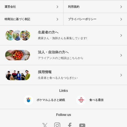
運営会社
利用規約
特商法に基づく表記
プライバシーポリシー
生産者の方へ
農家さん・漁師さんを募集しています!
法人・自治体の方へ
アライアンスのご相談はこちらから
採用情報
生産者と食べる人をつなぎたい
Links
ポケマルふるさと納税
食べる通信
Follow us