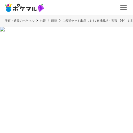
産直・通販のポケマル
お茶
緑茶
ご希望セット出品します♪有機栽培・煎茶 【中】３