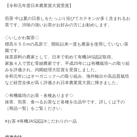
【令和元年度日本農業賞大賞受賞】
煎茶 中は夏の日差しをたっぷり浴びてカテキンが多く含まれるお
茶です。渋味の強いお茶がお好みの方にお勧めします。
◇いしかわ製茶◇
標高６５０mの高原で、開拓以来一度も農薬を使用していない茶
園です。
抹茶原料の農家として、日本で初めて有機JAS認証取得。
家族４人で営む零細農家です。平成20年には有機栽培への取り組
みを評価され、内閣総理大臣賞を受賞しました。
令和元年にはオーガニックへの取り組み、海外輸出や高品質栽培
など経営全体が高く評価され日本農業賞大賞に輝きました。
◇有機栽培のお茶・各種あります◇
抹茶、煎茶、食べるお茶など各種を出品中です。詳しくは下の
［商品一覧］をご覧ください。
#お茶 #有機JAS認証#こだわりの一品