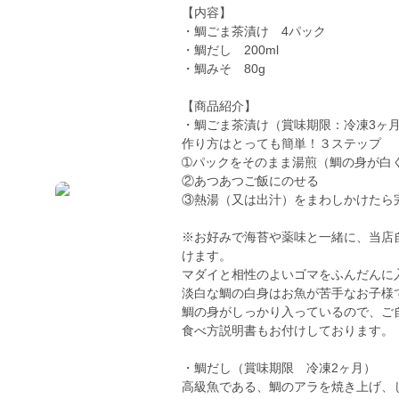
【内容】
・鯛ごま茶漬け 4パック
・鯛だし 200ml
・鯛みそ 80g
【商品紹介】
・鯛ごま茶漬け（賞味期限：冷凍3ヶ
作り方はとっても簡単！３ステップ
➀パックをそのまま湯煎（鯛の身が白
②あつあつご飯にのせる
③熱湯（又は出汁）をまわしかけたら
※お好みで海苔や薬味と一緒に、当店
けます。
マダイと相性のよいゴマをふんだんに
淡白な鯛の白身はお魚が苦手なお子様
鯛の身がしっかり入っているので、ご
食べ方説明書もお付けしております。
・鯛だし（賞味期限 冷凍2ヶ月）
高級魚である、鯛のアラを焼き上げ、