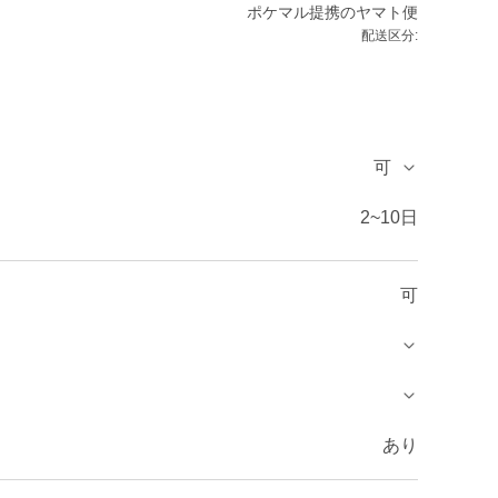
ポケマル提携のヤマト便
配送区分:
可
2~10日
可
あり