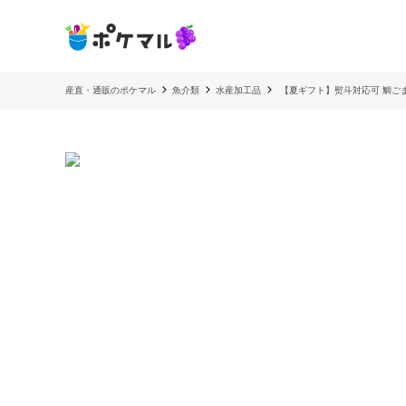
産直・通販のポケマル
魚介類
水産加工品
【夏ギフト】熨斗対応可 鯛ごま