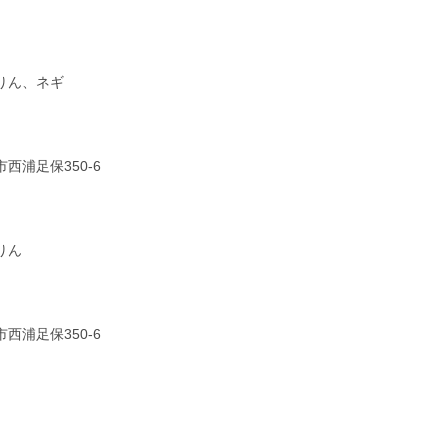
りん、ネギ
浦足保350-6
りん