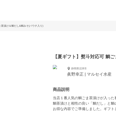
茶漬け＆鯛だし&鯛みそ(パウチ入り)
【夏ギフト】熨斗対応可 鯛ご
静岡県沼津市
眞野幸正 | マルセイ水産
商品説明
当店１番人気の鯛ごま茶漬けが入った初
鯛茶漬けと相性の良い「鯛だし」と鯛
お得な内容でご準備しました。ギフト