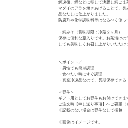
解凍後、鍋などに移して沸騰し鯛ごま
マダイのアラを焼きあげることで、臭
品なだしに仕上がりました。
防腐剤や化学調味料等はなるべく使っ
・鯛みそ（賞味期限：冷蔵２ヶ月）
保存に便利な瓶入りです。お茶漬けの
しても美味しくお召し上がりいただけ
＼ポイント／
・男性でも簡単調理
・食べたい時にすぐ調理
・真空冷凍品なので、長期保存できる
＜熨斗＞
ギフト用としてお熨斗もお付けできま
ご注文時【申し送り事項】へご要望（
※記載のない場合は熨斗なしで梱包
※画像はイメージです。